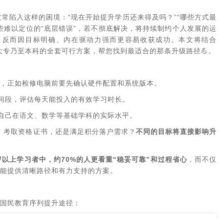
常陷入这样的困境：“现在开始提升学历还来得及吗？”“哪些方式最
些难以定位的“底层错误”，若不彻底解决，将持续制约个人发展的运
晚，反而因目标明确、内在驱动力强而更容易收获成功。本文将结合
大专乃至本科的全套可行方案，帮您找到最适合的那条升级路径💪。
，正如检修电脑前要先确认硬件配置和系统版本。
间段，评估每天能投入的有效学习时长。
自己在语文、数学等基础学科的实际水平。
升、考取资格证书，还是满足积分落户需求？
不同的目标将直接影响升
岁以上学习者中，约70%的人更看重“稳妥可靠”和过程省心
，而不仅
能提供清晰路径和有力支持的方案。
国民教育序列提升途径：