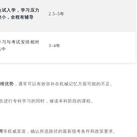
免试入学，学习压力
2.5–5年
较小，全程有辅导
学习与考试安排相对
3–4年
集中
维优势
，通常可以有效弥补在机械记忆方面可能的不足。
即在进行专科学习的同时，修读本科阶段的课程。
网
等权威渠道，确认所选路径的最新报考条件和政策要求。