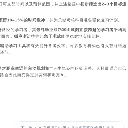
日可支配时间以及预算范围，从上述路径中
初步筛选出2–3个目标进
预留10–15%的时间缓冲
，并为关键考核科目准备强化复习计划。
升路径
的学习者，其
最终毕业成功率比试图直接跨越的学习者平均高
友而言，
循序渐进
往往比
急于求成
能更稳健地实现目标。
I辅助学习工具
将有效提升备考效率。许多教育机构已引入智能错题
环节。
是对
职业生涯的主动规划
和**人生轨迹的积极调整。选择最适合自己
路会因此而变得更加宽阔和明亮🌟。