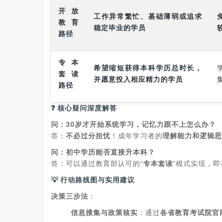
开放
工作异常繁忙、基础薄弱或追求
教育
稳定毕业的学员
路径
专本
希望缩短获得本科学历总时长，
套读
并愿意投入相应精力的学员
路径
❓
核心疑问深度解答
问：30岁才开始系统学习，记忆力跟不上怎么办？
答：
不必过分担忧
！成年学习者的
理解能力和逻辑思
问：初中学历能否直接升本科？
答：可以通过教育部认可的“
专本套读
”模式实现，
💡
行动路线图与实用建议
决策三步法
：
信息搜集与政策核实
：通过
各省教育考试院官