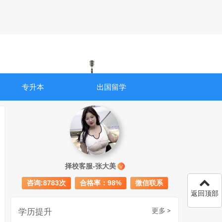
专升本
出国留学
成人初中文凭怎么提升学历
740
择校客服-张大美
V
成人大专学历提升多少钱
367
咨询:8783次
合格率：98%
微信联系
返回顶部
30岁怎么提升学历
218
学历提升
更多 >
成人大专学历提升报考流程详解：从报名条件到成功入学全指南