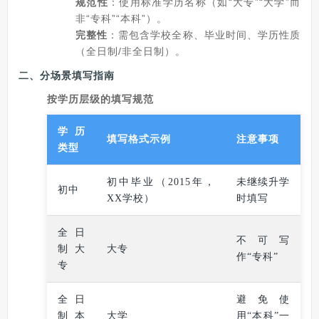
规范性
：使用标准学历名称（如“大专”“大学”而
非“专科”“本科”）。
完整性
：需包含学校全称、毕业时间、学历性质
（全日制/非全日制）。
二、分场景填写指南
按学历层级的填写规范
学历
填写格式示例
注意事项
类型
初中毕业（2015年，
未继续升学
初中
XX学校）
时填写
全日
不可写
制大
大专
作“专科”
专
全日
避免使
制本
大学
用“本科”一