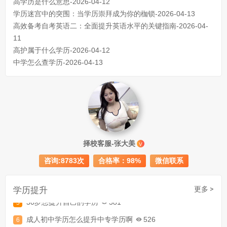
高学历是什么意思-2026-04-12
学历迷宫中的突围：当学历崇拜成为你的枷锁-2026-04-13
高效备考自考英语二：全面提升英语水平的关键指南-2026-04-
11
高护属于什么学历-2026-04-12
中学怎么查学历-2026-04-13
成人初中文凭怎么提升学历
740
成人大专学历提升多少钱
367
择校客服-张大美
V
30岁怎么提升学历
218
咨询:8783次
合格率：98%
微信联系
成人大专学历提升报考流程详解：从报名条件到成功入学全指南
学历提升
更多 >
30岁想提升自己的学历
381
成人初中学历怎么提升中专学历啊
526