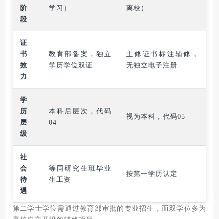
阶
学习）
离校）
段
证
书
教育部备案，独立
主修证书标注辅修，
效
学历学位双证
无独立电子注册
力
学
历
本科后层次，代码
视为本科，代码05
层
04
级
社
会
等同研究生班毕业
按第一学历认定
待
生工资
遇
第二学士学位需通过教育部审批的专业招生，而双学位多为