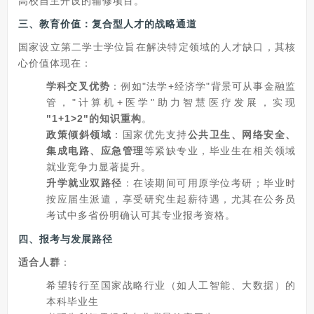
高校自主开设的辅修项目。
三、教育价值：
复合型人才的战略通道
国家设立第二学士学位旨在解决特定领域的人才缺口，其核
心价值体现在：
学科交叉优势
：例如"法学+经济学"背景可从事金融监
管，"计算机+医学"助力智慧医疗发展，实现
"1+1>2"的知识重构
。
政策倾斜领域
：国家优先支持
公共卫生、网络安全、
集成电路、应急管理
等紧缺专业，毕业生在相关领域
就业竞争力显著提升。
升学就业双路径
：在读期间可用原学位考研；毕业时
按应届生派遣，享受研究生起薪待遇，尤其在公务员
考试中多省份明确认可其专业报考资格。
四、报考与发展路径
适合人群
：
希望转行至国家战略行业（如人工智能、大数据）的
本科毕业生