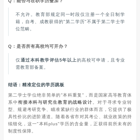
Q：能否与在职学历叠加？
不允许。教育部规定同一时段仅注册一个全日制学
籍，自考、成教获得的"第二学历"不属于第二学士学
位范畴。
Q：是否所有高校均可开办？
仅
通过本科教学评估5年以上
的高校可申请，且专业
需教育部备案。
结语：
精准定位的学历跳板
第二学士学位绝非简单的"本科重复"，而是国家高等教育体
系中
衔接本科与研究生教育的战略设计
。对于寻求专业转
型、规避考研竞争、瞄准紧缺行业的群体而言，它提供了极
具性价比的进阶通道。随着各省市对其考公、就业政策的持
续细化，这一"本科plus"学历的含金量，正获得前所未有的
制度性保障。