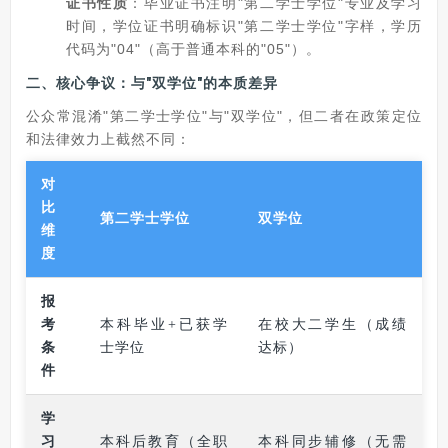
证书性质
：毕业证书注明"第二学士学位"专业及学习
时间，学位证书明确标识"第二学士学位"字样，学历
代码为"04"（高于普通本科的"05"）。
二、核心争议：
与"双学位"的本质差异
公众常混淆"第二学士学位"与"双学位"，但二者在政策定位
和法律效力上截然不同：
对
比
第二学士学位
双学位
维
度
报
考
本科毕业+已获学
在校大二学生（成绩
条
士学位
达标）
件
学
习
本科后教育（全职
本科同步辅修（无需