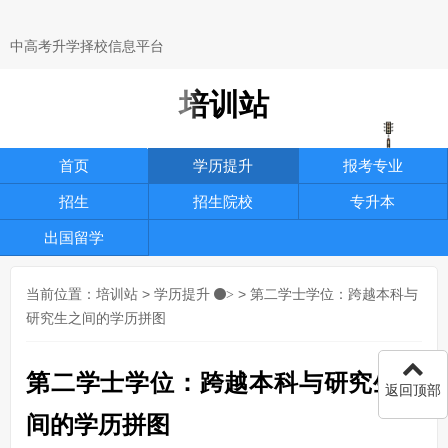
中高考升学择校信息平台
培训站
首页
学历提升
报考专业
招生
招生院校
专升本
出国留学
当前位置：
培训站
>
学历提升
> 第二学士学位：跨越本科与
>
研究生之间的学历拼图
第二学士学位：跨越本科与研究生之
返回顶部
间的学历拼图