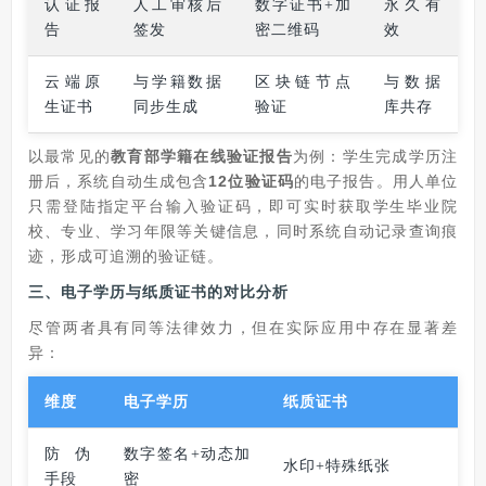
认证报
人工审核后
数字证书+加
永久有
告
签发
密二维码
效
云端原
与学籍数据
区块链节点
与数据
生证书
同步生成
验证
库共存
以最常见的
教育部学籍在线验证报告
为例：学生完成学历注
册后，系统自动生成包含
12位验证码
的电子报告。用人单位
只需登陆指定平台输入验证码，即可实时获取学生毕业院
校、专业、学习年限等关键信息，同时系统自动记录查询痕
迹，形成可追溯的验证链。
三、电子学历与纸质证书的对比分析
尽管两者具有同等法律效力，但在实际应用中存在显著差
异：
维度
电子学历
纸质证书
防伪
数字签名+动态加
水印+特殊纸张
手段
密