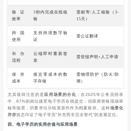
验证
3秒内完成在线核
需邮寄/人工核验（3-
效率
验
15天）
跨国
支持跨境数字验
需公证翻译
使用
证
补办
云端即时重新签
需登报声明+人工申请
流程
发
保存
接近零成本的数
需物理防护（防火/防
成本
字存储
潮）
尤其值得注意的是
应用场景的分化
：在2025年公务员招录
中，87%的岗位接受电子学历在线提交；但医师资格现场审
核等场景，仍要求出示纸质原件作为档案留存。这种
场景化
并存
状态印证了电子学历"补充而非完全替代"的发展定位。
四、电子学历的实用价值与应用场景