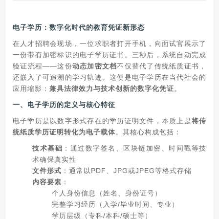
电子学历：数字化时代的教育凭证新形态
在人才招聘会现场，一位求职者打开手机，向面试官展示了
一份带有加密标识的电子学历证书。三秒后，系统自动完成
验证流程——这份
动态加密文档
不仅替代了传统纸质证书，
还嵌入了可追溯的学习轨迹。这便是电子学历在当代社会的
应用缩影：
兼具法律效力与技术创新的数字化凭证
。
一、电子学历的定义与核心特征
电子学历是以数字形式存在的学历证明文件，本质上是
将传
统纸质学历证明转化为电子载体
。其核心构成包括：
技术基础
：通过数字签名、区块链加密、时间戳等技
术确保真实性
文件形式
：通常以PDF、JPG或JPEG等格式存储
内容要素
：
个人身份信息（姓名、身份证号）
完整学习经历（入学/毕业时间、专业）
学历层级（专科/本科/硕士等）