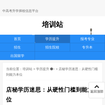
中高考升学择校信息平台
培训站
首页
学历提升
报考专业
招生
招生院校
专升本
出国留学
当前位置：
培训站
>
学历提升
> 店秘学历迷思：从硬性门槛
>
到能力本位
店秘学历迷思：从硬性门槛到能力本
返回顶部
位