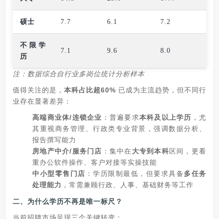
硕士
7.7
6.1
7.2
不限学
7.1
9.6
8.0
历
注：数据综合自行业多岗位统计分析样本
值得关注的是，
本科占比超60%
已成为主流趋势，但不同行
业存在显著差异：
高端商业体/连锁企业
：普遍要求
本科及以上学历
，尤
其重视商务管理、行政类专业背景，强调数据分析、
报告撰写能力
房地产中介/服务门店
：集中在
大专到本科
区间，更看
重办公软件操作、客户对接等实操技能
中小型零售门店
：学历限制最低，但要求具备
多任务
处理能力
，常需兼顾行政、人事、基础财务等工作
二、为什么学历不再是唯一标尺？
当前招聘市场呈现三个关键转变：