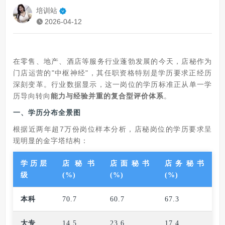
培训站
2026-04-12
在零售、地产、酒店等服务行业蓬勃发展的今天，店秘作为
门店运营的"中枢神经"，其任职资格特别是学历要求正经历
深刻变革。行业数据显示，这一岗位的学历标准正从单一学
历导向转向
能力与经验并重的复合型评价体系
。
一、学历分布全景图
根据近两年超7万份岗位样本分析，店秘岗位的学历要求呈
现明显的金字塔结构：
学历层
店秘书
店面秘书
店务秘书
级
(%)
(%)
(%)
本科
70.7
60.7
67.3
大专
14.5
23.6
17.4