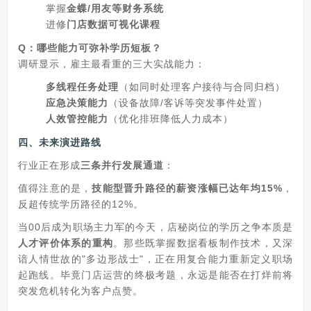
掌握
金蝶/用友等财务系统
进修
门店数据可视化课程
Q：哪些能力可弥补学历短板？
调研显示，雇主最看重的三大实战能力：
多线程任务处理
（如同时处理客户接待与合同归档）
应急决策能力
（设备故障/客诉等突发事件处置）
人效管控能力
（优化排班降低人力成本）
四、未来演进路线
行业正在形成
三条并行发展通道
：
值得注意的是，
技能型晋升路径的薪资涨幅已达年均15%
，
反超传统学历路径的12%。
当00后成为职场主力军的今天，店秘岗位的学历之争本质是
人才评价体系的重构
。那些既掌握数据看板制作技术，又深
谙人情世故的"多边形战士"，正在用复合能力重新定义职场
起跑线。毕竟门店运营的终极考题，永远是能否在打烊前将
突发危机转化为客户点赞。