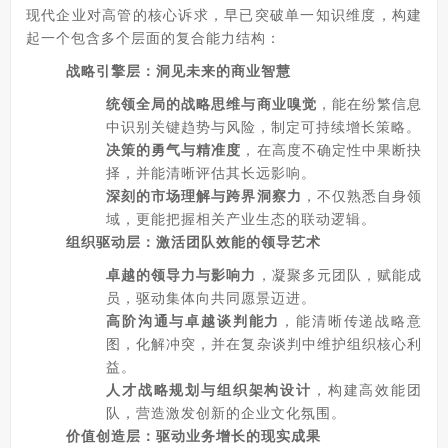
现代企业对高管的核心诉求，早已突破单一知识维度，构建
起一个包含多个层面的复合能力结构：
战略引擎层：洞见未来的商业智慧
统领全局的战略思维与商业嗅觉
，能在纷繁信息
中识别关键趋势与风险，制定可持续增长策略。
决策的勇气与精准度
，在高度不确定性中果断抉
择，并能清晰评估其长远影响。
深刻的市场理解与跨界洞察力
，不仅熟悉自身领
域，更能把握相关产业生态的联动逻辑。
组织驱动层：激活团队效能的领导艺术
卓越的领导力与影响力
，凝聚多元团队，赋能成
员，驱动集体向共同愿景迈进。
高阶沟通与卓越谈判能力
，能清晰传递战略意
图，化解冲突，并在复杂谈判中维护组织核心利
益。
人才战略规划与组织架构设计
，构建高效能团
队，营造激发创新的企业文化氛围。
价值创造层：驱动业务增长的现实成果