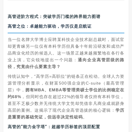
高管进阶方程式：突破学历门槛的跨界能力图谱
高管之位：卓越能力驱动，学历仅是启航证
当一位名牌大学博士应聘某科技企业技术副总裁时，面试官
却更青睐另一位仅有本科学历但具备十年前沿研发和成功产
品商业化经历的候选人。这一场景正越来越频繁地在各行各
业上演，它尖锐地提出一个问题：
通向企业高管层级的路
径，究竟由什么要素主导？
传统认知中，“高学历=高职位”的链条正在松动。全球人力资
源管理分析显示，在财富500强企业的C-suite（最高管理
层）中，
拥有MBA、EMBA等管理类硕士学位的比例稳定在
约68%
，但同时也存在超过22%的领导者仅持有本科学位，
甚至不乏极少数并无传统大学文凭却凭借非凡商业成就跻身
高层的案例。这揭示了现代企业高管选拔的核心逻辑：
学历
是重要的基础凭证，但远非决定性砝码
。
高管的“能力金字塔”：超越学历标签的顶层配置