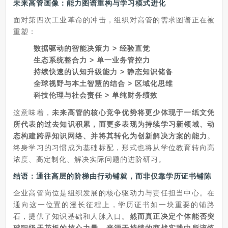
未来高管画像：能力图谱重构与学习模式进化
面对第四次工业革命的冲击，组织对高管的需求图谱正在被
重塑：
数据驱动的智能决策力 > 经验直觉
生态系统整合力 > 单一业务管控力
持续快速的认知升级能力 > 静态知识储备
全球视野与本土智慧的结合 > 区域化思维
科技伦理与社会责任 > 单纯财务绩效
这意味着，
未来高管的核心竞争优势将更少体现于一纸文凭
所代表的过去知识积累，而更多表现为持续学习新领域、动
态构建跨界知识网络、并将其转化为创新解决方案的能力
。
终身学习的习惯成为基础标配，形式也将从学位教育转向高
浓度、高定制化、解决实际问题的进阶研习。
结语：通往高层的阶梯由行动铺就，而非仅靠学历证书铺陈
企业高管岗位是组织发展的核心驱动力与责任担当中心。在
通向这一位置的漫长征程上，学历证书如一块重要的铺路
石，提供了知识基础和人脉入口。
然而真正决定个体能否突