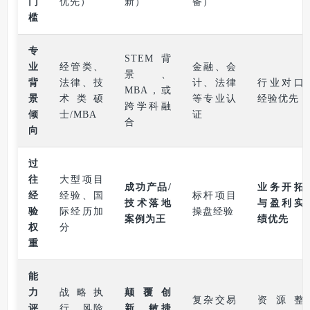
门
优先）
新）
备）
槛
专
STEM背
业
经管类、
金融、会
景、
背
法律、技
计、法律
行业对口
MBA，或
景
术类硕
等专业认
经验优先
跨学科融
倾
士/MBA
证
合
向
过
往
大型项目
成功产品/
业务开拓
经
经验、国
标杆项目
技术落地
与盈利实
验
际经历加
操盘经验
案例为王
绩优先
权
分
重
能
力
战略执
颠覆创
复杂交易
资源整
评
行、风险
新、敏捷