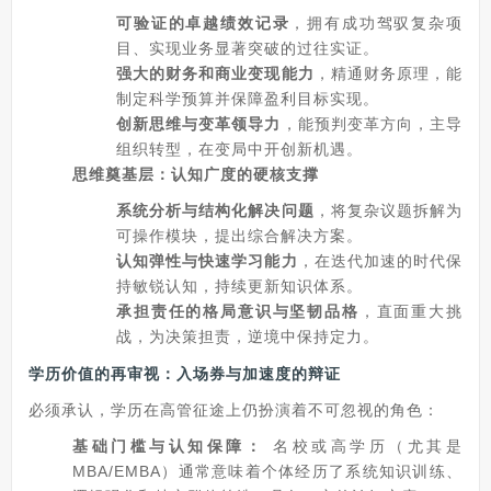
可验证的卓越绩效记录
，拥有成功驾驭复杂项
目、实现业务显著突破的过往实证。
强大的财务和商业变现能力
，精通财务原理，能
制定科学预算并保障盈利目标实现。
创新思维与变革领导力
，能预判变革方向，主导
组织转型，在变局中开创新机遇。
思维奠基层：认知广度的硬核支撑
系统分析与结构化解决问题
，将复杂议题拆解为
可操作模块，提出综合解决方案。
认知弹性与快速学习能力
，在迭代加速的时代保
持敏锐认知，持续更新知识体系。
承担责任的格局意识与坚韧品格
，直面重大挑
战，为决策担责，逆境中保持定力。
学历价值的再审视：入场券与加速度的辩证
必须承认，学历在高管征途上仍扮演着不可忽视的角色：
基础门槛与认知保障：
名校或高学历（尤其是
MBA/EMBA）通常意味着个体经历了系统知识训练、