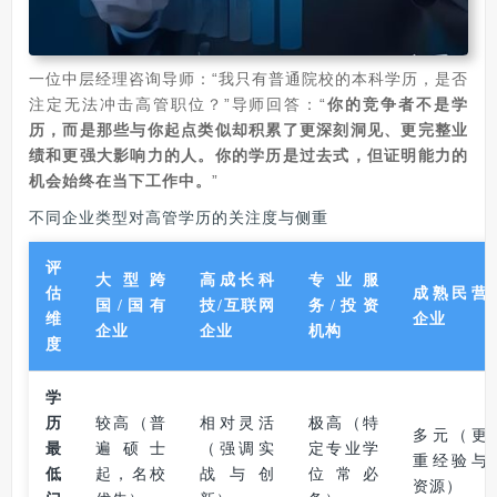
一位中层经理咨询导师：“我只有普通院校的本科学历，是否
注定无法冲击高管职位？”导师回答：“
你的竞争者不是学
历，而是那些与你起点类似却积累了更深刻洞见、更完整业
绩和更强大影响力的人。你的学历是过去式，但证明能力的
机会始终在当下工作中。
”
不同企业类型对高管学历的关注度与侧重
评
大型跨
高成长科
专业服
估
成熟民营
国/国有
技/互联网
务/投资
维
企业
企业
企业
机构
度
学
历
较高（普
相对灵活
极高（特
多元（更
最
遍硕士
（强调实
定专业学
重经验与
低
起，名校
战与创
位常必
资源）