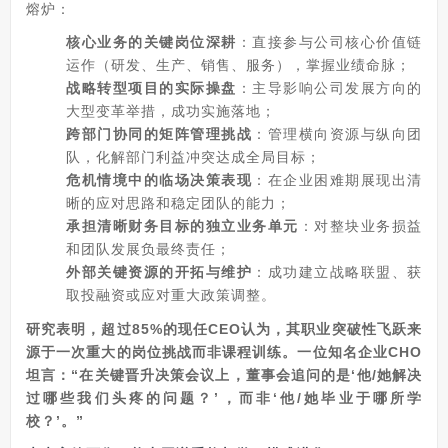
熔炉：
核心业务的关键岗位深耕
：直接参与公司核心价值链
运作（研发、生产、销售、服务），掌握业绩命脉；
战略转型项目的实际操盘
：主导影响公司发展方向的
大型变革举措，成功实施落地；
跨部门协同的矩阵管理挑战
：管理横向资源与纵向团
队，化解部门利益冲突达成全局目标；
危机情境中的临场决策表现
：在企业困难期展现出清
晰的应对思路和稳定团队的能力；
承担清晰财务目标的独立业务单元
：对整块业务损益
和团队发展负最终责任；
外部关键资源的开拓与维护
：成功建立战略联盟、获
取投融资或应对重大政策调整。
研究表明，超过85%的现任CEO认为，其职业突破性飞跃来
源于一次重大的岗位挑战而非课程训练。一位知名企业CHO
坦言：“在关键晋升决策会议上，董事会追问的是‘他/她解决
过哪些我们头疼的问题？’，而非‘他/她毕业于哪所学
校？’。”