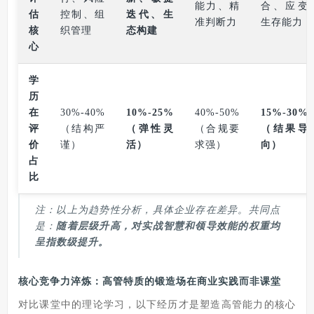
能力、精
合、应变
估
控制、组
迭代、生
准判断力
生存能力
核
织管理
态构建
心
学
历
在
30%-40%
10%-25%
40%-50%
15%-30%
评
（结构严
（弹性灵
（合规要
（结果导
价
谨）
活）
求强）
向）
占
比
注：以上为趋势性分析，具体企业存在差异。共同点
是：
随着层级升高，对实战智慧和领导效能的权重均
呈指数级提升。
核心竞争力淬炼：高管特质的锻造场在商业实践而非课堂
对比课堂中的理论学习，以下经历才是塑造高管能力的核心