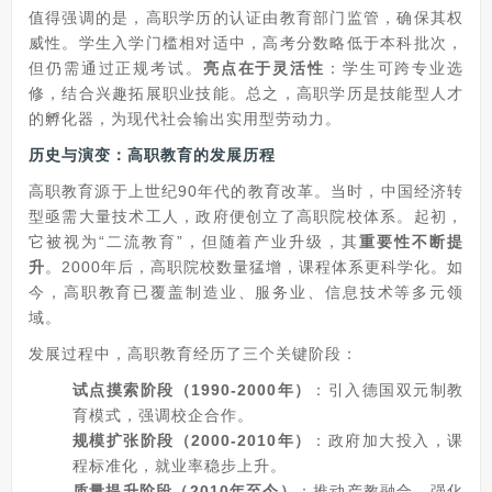
值得强调的是，高职学历的认证由教育部门监管，确保其权
威性。学生入学门槛相对适中，高考分数略低于本科批次，
但仍需通过正规考试。
亮点在于灵活性
：学生可跨专业选
修，结合兴趣拓展职业技能。总之，高职学历是技能型人才
的孵化器，为现代社会输出实用型劳动力。
历史与演变：高职教育的发展历程
高职教育源于上世纪90年代的教育改革。当时，中国经济转
型亟需大量技术工人，政府便创立了高职院校体系。起初，
它被视为“二流教育”，但随着产业升级，其
重要性不断提
升
。2000年后，高职院校数量猛增，课程体系更科学化。如
今，高职教育已覆盖制造业、服务业、信息技术等多元领
域。
发展过程中，高职教育经历了三个关键阶段：
试点摸索阶段（1990-2000年）
：引入德国双元制教
育模式，强调校企合作。
规模扩张阶段（2000-2010年）
：政府加大投入，课
程标准化，就业率稳步上升。
质量提升阶段（2010年至今）
：推动产教融合，强化