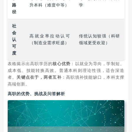
路
升本科（难度中等）
学
径
社
会
高就业率拉动认可
传统认知较强（科研
认
（制造业需求旺盛）
领域更受欢迎）
可
度
表格揭示出高职学历的
核心优势
：以就业为导向，学制短、
成本低、技能转换高效。普通本科则理论性强，适合深造
者。
关键点在于，两者互补
：高职填补技能缺口，本科支撑
高端创新。
高职的优势、挑战及问答解析