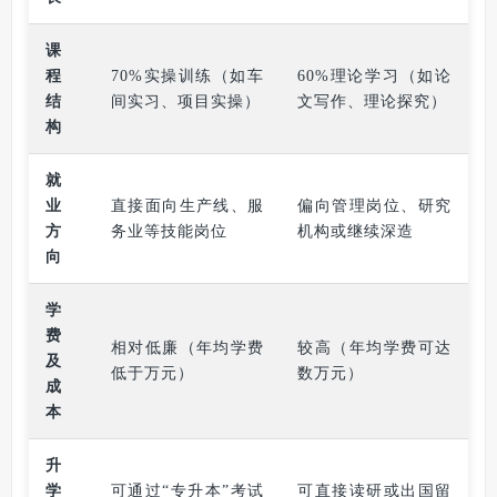
课
程
70%实操训练（如车
60%理论学习（如论
结
间实习、项目实操）
文写作、理论探究）
构
就
业
直接面向生产线、服
偏向管理岗位、研究
方
务业等技能岗位
机构或继续深造
向
学
费
相对低廉（年均学费
较高（年均学费可达
及
低于万元）
数万元）
成
本
升
学
可通过“专升本”考试
可直接读研或出国留