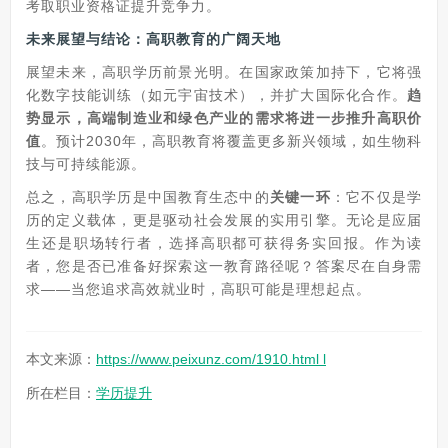
考取职业资格证提升竞争力。
未来展望与结论：高职教育的广阔天地
展望未来，高职学历前景光明。在国家政策加持下，它将强
化数字技能训练（如元宇宙技术），并扩大国际化合作。
趋
势显示，高端制造业和绿色产业的需求将进一步推升高职价
值
。预计2030年，高职教育将覆盖更多新兴领域，如生物科
技与可持续能源。
总之，高职学历是中国教育生态中的
关键一环
：它不仅是学
历的定义载体，更是驱动社会发展的实用引擎。无论是应届
生还是职场转行者，选择高职都可获得务实回报。作为读
者，您是否已准备好探索这一教育路径呢？答案尽在自身需
求——当您追求高效就业时，高职可能是理想起点。
本文来源：
https://www.peixunz.com/1910.html l
所在栏目：
学历提升