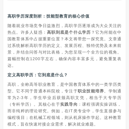
高职学历深度剖析：技能型教育的核心价值
随着就业市场竞争日益激烈，高职学历逐渐成为大众关注的
热点。许多人疑惑：
高职到底是个什么学历
？它为何能在中
国教育体系中占据重要位置？本文将带您一探究竟。文章通
过系统解析高职学历的定义、发展历程、独特优势及未来前
景，并结合问答与对比表格，为您呈现一个全方位的视角。
篇幅控制在1200字左右，确保内容丰富多元，避免重复表
达。
定义高职学历：它到底是什么？
高职，全称高等职业教育，是中国教育体系中的一类学历类
型。它不同于普通本科院校，专注于
职业技能培养
。学制通
常为2-3年，学生毕业后获颁高职文凭，相当于大专学历
（专科学历）。其核心在于
实践导向
：课程强调实操训练，
而非纯粹的理论研究。例如，在IT类专业中，学生直接参与
编程项目；在机械工程领域，则从机床操作学起。这种教育
模式，旨在快速对接企业需求，解决就业难题。