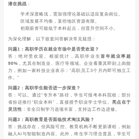
潜在挑战
：
学术深度略浅，需加强理论基础以适应复杂岗位。
区域发展不均衡，某些地区资源有限。
初期薪资可能低于本科起点，但晋升空间不小。
为深化理解，以下嵌套问答解决常见疑惑：
问题1：高职学历在就业市场中是否受欢迎？
答：绝对受欢迎。根据统计，高职毕业生
首年就业率超
90%
，尤其在制造业、医疗等领域。企业看重其即刻上岗能
力，例如一家科技企业表示：“高职员工3个月内即可独立工
作。”
问题2：高职学生能否进一步深造？
答：可以。通过“专升本”路径，学生可报考本科院校；部分
省份还推行“职业本科”，直接授予职业学士学位。
亮点在于
灵活性
：非全日制学习选项丰富，支持边工作边进修。
问题3：高职教育是否面临技术淘汰风险？
答：挑战存在，但风险可控。教育机构不断更新课程，例如
融入AI与智能制造内容。此外，终生学习理念普及，学生可