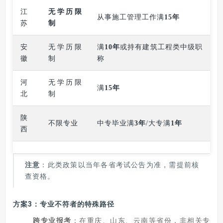
江
无学历限
从事施工管理工作满
15年
苏
制
安
无学历限
满
10年
或持有建筑工程类中级职
徽
制
称
河
无学历限
满
15年
北
制
陕
不限专业
中专毕业满
3年
/大专满
1年
西
注意
：此类政策以当年各省考试公告为准，需提前核
查资格。
方案3：专业不符者的特殊路径
跨专业报考
：在重庆、山东、云南等省份，非相关专