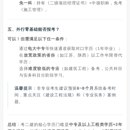
免一科
：持有《二级项目经理证书》+中级职称，免考
《施工管理》。
五、
外行零基础能否报考？
可以！但需满足以下任一条件
：
通过
电大中专
等快速通道获取对口学历（1年毕业）；
在
放宽政策的省份
（如江苏、陕西）以工作年限替代
学历；
选择
难度较低的专业
（如建筑工程）备考，公共科目
与实务科目分阶段学习。
温馨提示
：非专业考生建议预留
6~8个月
系统备考时
间，重点关注《建设工程法规》和《专业实务》案例
题。
总结
：考二建的核心学历门槛是
中专及以上工程类学历+2年