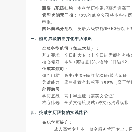
薪资与职级挂钩
：本科学历空乘起薪普遍高于专科
管理岗隐形门槛
：78%的航空公司将本科学
申报。
国际航线分配权
：英语六级或托业650分以
三、航司层级的
差异化学历策略
全服务型航司（如三大航）
：
基础要求：全日制大专（非全日制需额外考核
核心偏好：本科+英语证书/小语种（日语N2、韩
低成本航司
：
弹性门槛：高中/中专+民航安检证/茶艺师证
关键能力：应急处置考核权重占
60%
（高于学
外籍航司
：
学历底线：高中毕业证（需英文公证）
核心筛选：全英文情境测试+跨文化沟通模拟
四、
突破学历限制的实践路径
在职学历提升
：
成人高考专升本：航空服务管理专业，