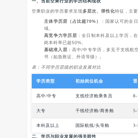
一、当前空乘行业的
学历结构现状
空乘职业的学历要求呈现
多层次、弹性化
特征，主要
主体学历层（占比超70%）
：国家认可的全
域。
高竞争力学历层
：全日制本科及以上学历，
岗本科率已超50%。
基础准入层
：高中/中专学历，多见于支线航
书（如急救证、外语等级）。
表：不同学历层级的职业发展对比
学历类型
初始岗位机会
晋
高中/中专
支线经济舱乘务员
8
大专
干线经济舱/商务舱
5
本科及以上
国际航线/头等舱
3
二、
学历与职业发展的强关联性