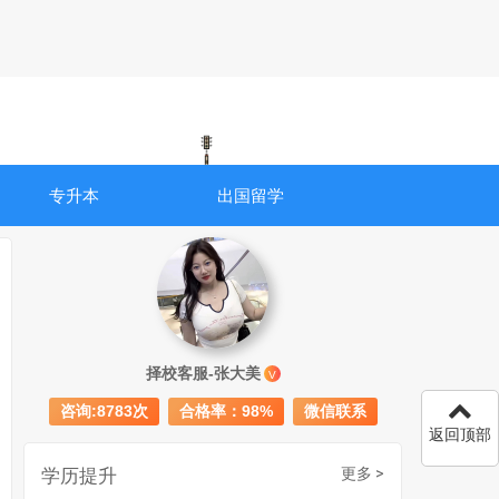
专升本
出国留学
成人初中文凭怎么提升学历
740
择校客服-张大美
V
成人大专学历提升多少钱
367
咨询:8783次
合格率：98%
微信联系
30岁怎么提升学历
218
返回顶部
成人大专学历提升报考流程详解：从报名条件到成功入学全指南
学历提升
更多 >