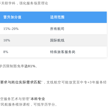
等关联学科，强化服务场景理论
晋升加分值
适用范围
15%-20%
所有航司
10%
国际航线
8%
特殊旅客服务岗
，学历限制豁免率
达81%
。
历要求与岗位实际需求匹配
”，支线航空可能放宽至中专+3年服务经
空服务艺术与管理”
本科专业
学时民航服务模块课程，可抵学历学分。