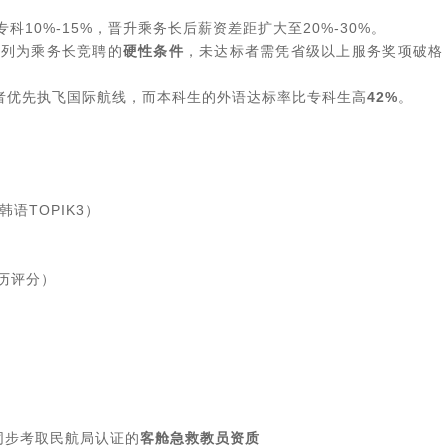
10%-15%，晋升乘务长后薪资差距扩大至20%-30%。
历列为乘务长竞聘的
硬性条件
，未达标者需凭省级以上服务奖项破格
上者优先执飞国际航线，而本科生的外语达标率比专科生高
42%
。
）
语TOPIK3）
历评分）
同步考取民航局认证的
客舱急救教员资质