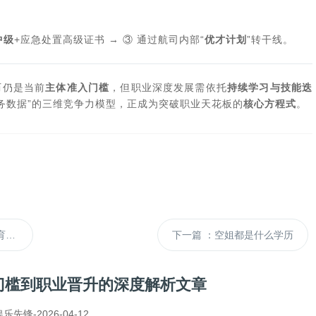
中级
+应急处置高级证书 → ③ 通过航司内部“
优才计划
”转干线。
历仍是当前
主体准入门槛
，但职业深度发展需依托
持续学习与技能迭
服务数据”的三维竞争力模型，正成为突破职业天花板的
核心方程式
。
槛
下一篇
：空姐都是什么学历
门槛到职业晋升的深度解析文章
-2026-04-12