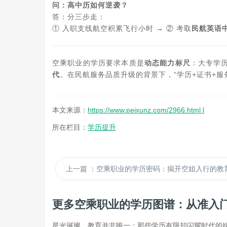
问：高中历如何逆袭？
答：分三步走：
① 入职支线航空积累飞行小时 → ② 考取
民航英语
空乘职业的学历要求本质是
动态能力标尺
：大专学
代
。在民航服务品质升级的背景下，“学历+证书+
本文来源：
https://www.peixunz.com/2966.html l
所在栏目：
学历提升
上一篇
：空乘职业的学历密码：揭开空姐入行的教育门
更多空乘职业的学历图谱：从准入
星光璀璨，教育并非唯一：那些学历有限却闪耀时代的娱乐先锋