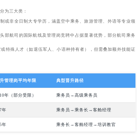
分为三大类：
日制或非全日制大专学历，涵盖空中乘务、旅游管理、外语等专业领
在头部航司的国际航线及管理岗竞聘中占据显著优势，部分航司乘务
空或特殊人才（如退伍军人、小语种持有者），但需叠加额外技能证
升管理岗平均年限
典型晋升路径
-10年（部分受限）
乘务员→高级乘务员
-7年
乘务员→乘务长→客舱经理
-5年
乘务长→客舱经理→培训教官