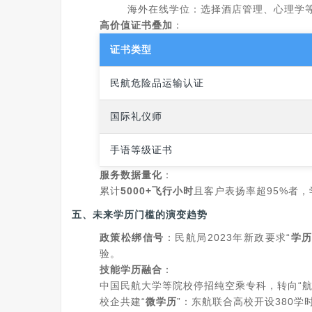
海外在线学位：选择酒店管理、心理学
高价值证书叠加
：
证书类型
民航危险品运输认证
国际礼仪师
手语等级证书
服务数据量化
：
累计
5000+飞行小时
且客户表扬率超95%者
五、
未来学历门槛的演变趋势
政策松绑信号
：民航局2023年新政要求“
学
验。
技能学历融合
：
中国民航大学等院校停招纯空乘专科，转向“航
校企共建“
微学历
”：东航联合高校开设380