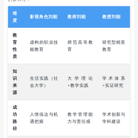
维
影视角色刘能
教师刘能
教授刘能
度
教
育
虚构的职业技
师范高等教
研究型精英
性
能教育
育
教育
质
知
识
生活实践（社
大学理论
学术体系
来
会大学）
+教学实践
+实证研究
源
成
功
人情练达与机
教学管理能
学术创新与
路
遇把握
力与责任感
学科建设
径