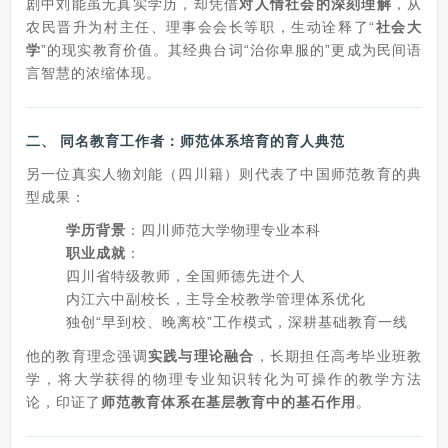
剧中刘能虽无真实学历，却凭借
对人情社会的深刻理解
，从
农民晋升为村主任、理事会会长等职，生动诠释了“
社会大
学
”的现实教育价值。其经典台词“治你卑服的”更成为民间语
言智慧的浓缩体现。
二、
同名教育工作者：师范体系培育的育人典范
另一位真实人物刘能（四川籍）则代表了中国师范教育的典
型成果：
学历背景
：四川师范大学物理专业本科
职业成就
：
四川省特级教师，全国师德先进个人
内江六中副校长，主导全校教学管理体系优化
独创“早到校、晚离校”工作模式，深耕基础教育一线
他的教育理念强调
实践与理论融合
，长期担任高考毕业班教
学，将大学获得的物理专业知识转化为可操作的教学方法
论，印证了
师范教育体系在基层教育中的基石作用
。