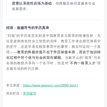
度需以系统性训练为基础
，但终极目标仍是服务社会
发展需求。
结语：超越符号的学历真谛
“刘能”的学历迷思实则是中国教育多元图景的镜像投射：无
论是虚构角色对乡土智慧的演绎，教育工作者在师范体系中
的坚守，还是学者在精英教育中的攀登，都在印证同一个真
理——
教育的终极价值不在于学历标签本身，而在于知识转
化过程中对个体与社会的双向赋能
。当象牙山的“能哥”与未
名湖的教授共享同一个名字时，恰是对“
不拘一格育人才
”理
念最生动的时代注脚。
本文来源：
https://www.peixunz.com/3090.html l
所在栏目：
学历提升