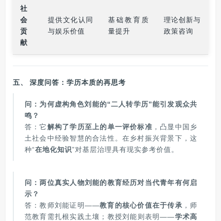
社
会
提供文化认同
基础教育质
理论创新与
贡
与娱乐价值
量提升
政策咨询
献
五、
深度问答：学历本质的再思考
问：为何虚构角色刘能的“二人转学历”能引发观众共
鸣？
答：它
解构了学历至上的单一评价标准
，凸显中国乡
土社会中经验智慧的合法性。在乡村振兴背景下，这
种“
在地化知识
”对基层治理具有现实参考价值。
问：两位真实人物刘能的教育经历对当代青年有何启
示？
答：教师刘能证明——
教育的核心价值在于传承
，师
范教育需扎根实践土壤；教授刘能则表明——
学术高