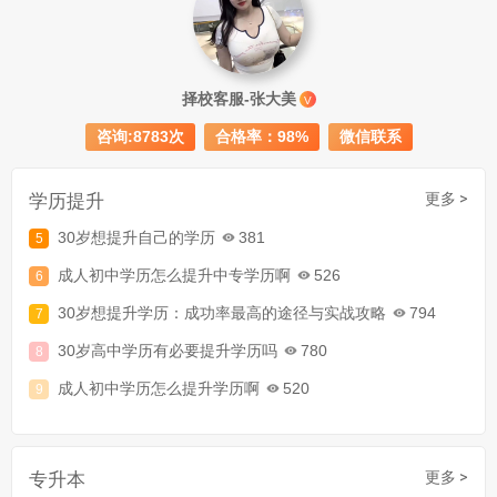
成人初中文凭怎么提升学历
740
择校客服-张大美
V
成人大专学历提升多少钱
367
咨询:8783次
合格率：98%
微信联系
30岁怎么提升学历
218
成人大专学历提升报考流程详解：从报名条件到成功入学全指南
学历提升
更多 >
30岁想提升自己的学历
381
成人初中学历怎么提升中专学历啊
526
30岁想提升学历：成功率最高的途径与实战攻略
794
30岁高中学历有必要提升学历吗
780
成人初中学历怎么提升学历啊
520
30岁了初中毕业怎么提升学历
907
成人初中文凭怎么提升学历
740
专升本
更多 >
成人大专学历提升多少钱
367