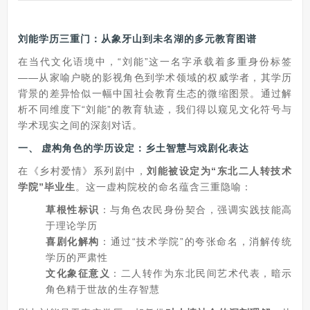
刘能学历三重门：从象牙山到未名湖的多元教育图谱
在当代文化语境中，“刘能”这一名字承载着多重身份标签
——从家喻户晓的影视角色到学术领域的权威学者，其学历
背景的差异恰似一幅中国社会教育生态的微缩图景。通过解
析不同维度下“刘能”的教育轨迹，我们得以窥见文化符号与
学术现实之间的深刻对话。
一、
虚构角色的学历设定：乡土智慧与戏剧化表达
在《乡村爱情》系列剧中，
刘能被设定为“东北二人转技术
学院”毕业生
。这一虚构院校的命名蕴含三重隐喻：
草根性标识
：与角色农民身份契合，强调实践技能高
于理论学历
喜剧化解构
：通过“技术学院”的夸张命名，消解传统
学历的严肃性
文化象征意义
：二人转作为东北民间艺术代表，暗示
角色精于世故的生存智慧