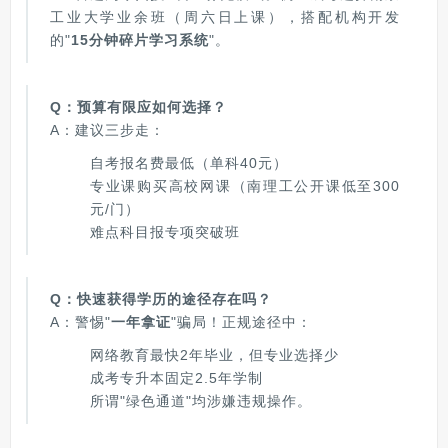
工业大学业余班（周六日上课），搭配机构开发
的"
15分钟碎片学习系统
"。
Q：预算有限应如何选择？
A：建议三步走：
自考报名费最低（单科40元）
专业课购买高校网课（南理工公开课低至300
元/门）
难点科目报专项突破班
Q：快速获得学历的途径存在吗？
A：警惕"
一年拿证
"骗局！正规途径中：
网络教育最快2年毕业，但专业选择少
成考专升本固定2.5年学制
所谓"绿色通道"均涉嫌违规操作。