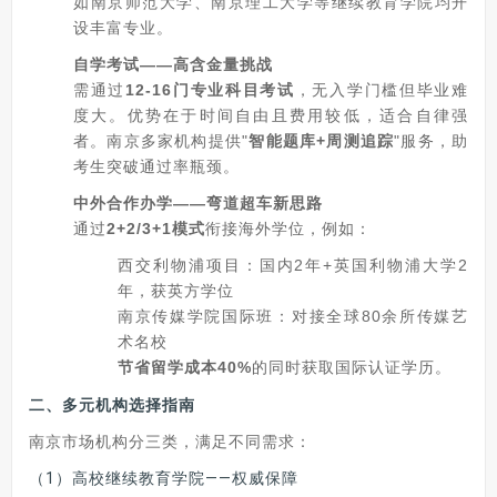
如南京师范大学、南京理工大学等继续教育学院均开
设丰富专业。
自学考试——高含金量挑战
需通过
12-16门专业科目考试
，无入学门槛但毕业难
度大。优势在于时间自由且费用较低，适合自律强
者。南京多家机构提供"
智能题库+周测追踪
"服务，助
考生突破通过率瓶颈。
中外合作办学——弯道超车新思路
通过
2+2/3+1模式
衔接海外学位，例如：
西交利物浦项目：国内2年+英国利物浦大学2
年，获英方学位
南京传媒学院国际班：对接全球80余所传媒艺
术名校
节省留学成本40%
的同时获取国际认证学历。
二、多元机构选择指南
南京市场机构分三类，满足不同需求：
（1）高校继续教育学院——权威保障