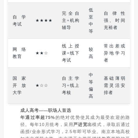
低
完全自
自律性
自学
至
★★★★
主+机构
强、时间
考试
中
辅导
充裕者
等
线上授
常出差或
网络
较
★★☆
课+线下
异地学习
教育
高
考试
者
中
国家
自主学
基础薄弱
等
开放
★☆☆
习+线上
需灵活安
偏
大学
考核
排者
高
成人高考——职场人首选
年通过率超75%
的绝对优势使其成为最受欢迎的路
径。每年10月统考，采用
严进宽出
模式，录取后通过
函授/业余形式学习，2.5年即可毕业。南京本地高校