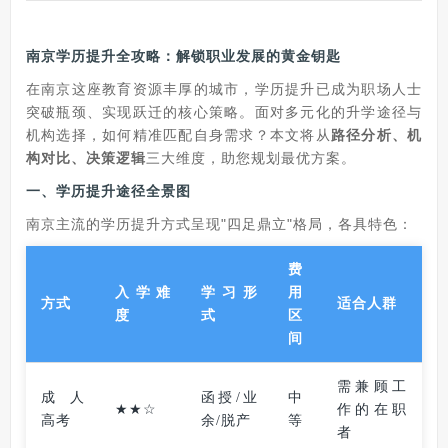
南京学历提升全攻略：解锁职业发展的黄金钥匙
在南京这座教育资源丰厚的城市，学历提升已成为职场人士
突破瓶颈、实现跃迁的核心策略。面对多元化的升学途径与
机构选择，如何精准匹配自身需求？本文将从
路径分析、机
构对比、决策逻辑
三大维度，助您规划最优方案。
一、学历提升途径全景图
南京主流的学历提升方式呈现"四足鼎立"格局，各具特色：
费
入学难
学习形
用
方式
适合人群
度
式
区
间
需兼顾工
成人
函授/业
中
★★☆
作的在职
高考
余/脱产
等
者