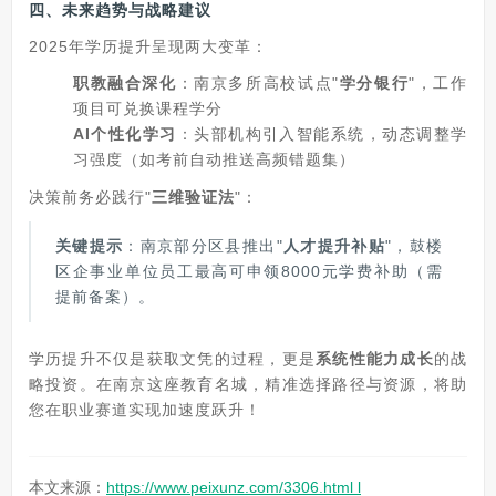
四、未来趋势与战略建议
2025年学历提升呈现两大变革：
职教融合深化
：南京多所高校试点"
学分银行
"，工作
项目可兑换课程学分
AI个性化学习
：头部机构引入智能系统，动态调整学
习强度（如考前自动推送高频错题集）
决策前务必践行"
三维验证法
"：
关键提示
：南京部分区县推出"
人才提升补贴
"，鼓楼
区企事业单位员工最高可申领8000元学费补助（需
提前备案）。
学历提升不仅是获取文凭的过程，更是
系统性能力成长
的战
略投资。在南京这座教育名城，精准选择路径与资源，将助
您在职业赛道实现加速度跃升！
本文来源：
https://www.peixunz.com/3306.html l