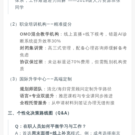
体系，工作难题迎刃而解"——2019级人力资源班张
同学
（2）职业培训机构——精准提分
OMO混合教学机构
：线上直播+线下模考，错题AI诊
断系统提升效率30%
封闭集训营
：高三式管理，配备心理咨询师缓解备考
焦虑
协议保过班
：未达标退还70%费用，但需甄别机构资
质
（3）国际升学中心——高端定制
规划师团队
：清北/海归背景顾问定制升学路径
语言+专业双提升
：雅思课程与专业课同步推进
全程托管服务
：从申请材料到签证办理无缝衔接
三、个性化决策路线图（Q&A）
Q：在职人员如何平衡学习与工作？
A：首选
周末面授+线上补充
模式。例：成考选择南京