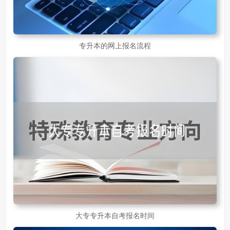
专升本的网上报名流程
大专专升本自考报名时间