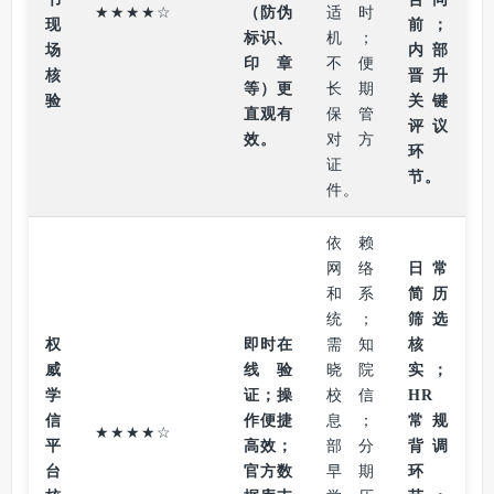
★★★★☆
（防伪
适时
现
前；
标识、
机；
场
内部
印章
不便
核
晋升
等）更
长期
验
关键
直观有
保管
评议
效。
对方
环
证
节。
件。
依赖
网络
日常
和系
简历
统；
筛选
权
即时在
需知
核
威
线验
晓院
实；
学
证；操
校信
HR
信
作便捷
息；
常规
★★★★☆
平
高效；
部分
背调
台
官方数
早期
环