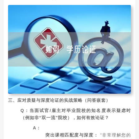
三、应对质疑与深度论证的实战策略（问答嵌套）
Q：当面试官/雇主对毕业院校的知名度表示疑虑时
（例如非“双一流”院校），如何有效论证？
A：
突出课程匹配度与深度：
“非常理解您的