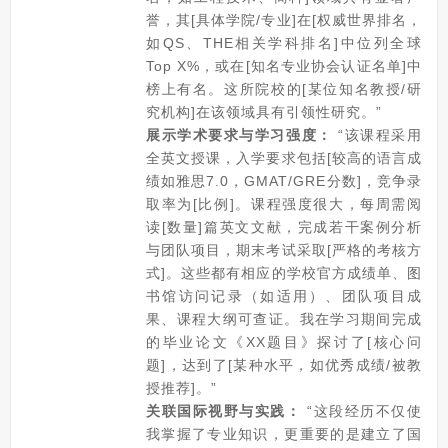
誉，其[具体学院/专业]在[权威世界排名，
如QS、THE相关学科排名]中位列全球
Top X%，或在[知名专业协会认证名单]中
榜上有名。这所院校的[某位知名教授/研
究机构]在该领域具有引领性研究。”
展示学术要求与学习强度：
“该课程采用
全英文授课，入学要求包括[较高的语言成
绩如雅思7.0，GMAT/GRE分数]，竞争录
取率为[比例]。课程强度很大，每周需阅
读[数量]篇英文文献，完成若干案例分析
与团队项目，期末考试采取[严格的考核方
式]。这些都有相应的学校官方成绩单、图
书馆访问记录（如适用）、团队项目成
果、课程大纲可查证。我在学习期间完成
的毕业论文《XX题目》探讨了[核心问
题]，达到了[某种水平，如优秀成绩/被教
授推荐]。”
关联国际视野与实践：
“这段经历不仅使
我掌握了专业知识，更重要的是建立了国