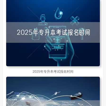
2025年专升本考试报名时间