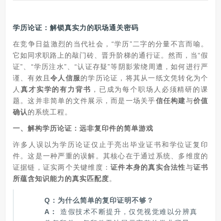
学历论证：解锁真实力的职场通关密码
在竞争日益激烈的当代社会，“学历”二字的分量不言而喻。
它如同求职路上的敲门砖、晋升阶梯的通行证。然而，当“假
证”、“学历注水”、“认证存疑”等阴影萦绕周遭，如何进行严
谨、有效且
令人信服
的学历论证，将其从一纸文凭转化为个
人
真才实学的有力背书
，已成为每个职场人必须精研的课
题。这并非简单的文件展示，而是一场关乎
信任构建
与
价值
确认
的系统工程。
一、解构学历论证：远非复印件的简单游戏
许多人误以为学历论证仅止于亮出毕业证书和学位证复印
件。这是一种严重的误解。其核心在于通过系统、多维度的
证据链，证实两个关键维度：
证件本身的真实合法性
与
证书
所蕴含知识能力的真实匹配度
。
Q：为什么简单的复印证明不够？
A：
造假技术不断提升，仅凭视觉难以分辨真