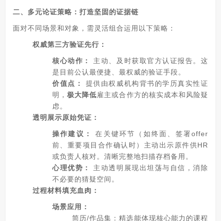
二、多元论证策略：打造坚固的证据链
面对不同场景和对象，需灵活组合运用以下策略：
权威第三方验证先行：
核心动作：
主动、及时获取官方认证报告。这
是目前公认最便捷、最权威的验证手段。
价值点：
提供由权威机构背书的学历真实性证
明，
极大降低
雇主或合作方的核实成本和风险疑
虑。
透明展示原始凭证：
操作建议：
在关键环节（如终面、签署offer
前、重要项目合作确认时）主动出示原件供HR
或负责人核对。清晰完整地扫描存档备用。
心理优势：
主动透明展现出坦荡与自信，消除
不必要的猜疑空间。
过程材料填充血肉：
场景应用：
简历/作品集：精选能体现核心能力的课程