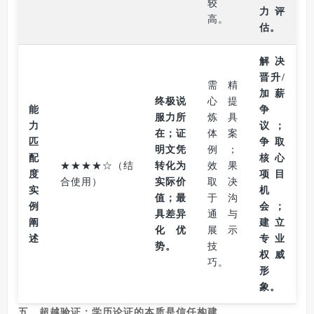
较
力评
高。
估。
解决
晋升/
需精
加薪
终极说
心提
能
争
服力所
炼具
力
议；
在；证
体案
匹
争取
明文凭
例；
配
核心
★★★★☆（结
转化为
效果
度
项目
合使用）
实际价
取决
实
机
值；最
于沟
例
会；
具差异
通与
阐
建立
化优
展示
述
专业
势。
技
权威
巧。
形
象。
五、超越验证：学历论证的本质是信任构建