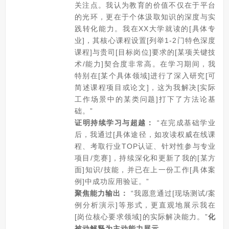
关注点。我认为教育的价值不仅在于平台
的光环，更在于个体汲取知识的深度与实
践转化能力。我在XX大学就读的[具体专
业]，其核心课程设置[列举1-2门特色深度
课程]与贵司[目标岗位]要求的[某项关键技
术/能力]契合度非常高。在学习期间，我
特别在[某个具体领域]进行了深入研究[可
简述课程项目或论文]，这为我解决[实际
工作场景中的某类问题]打下了方法论基
础。”
证明持续学习与超越：
“在完成基础学业
后，我通过[具体途径，如攻读权威在线课
程、考取行业TOP认证、针对性参与专业
项目/竞赛]，持续深化和更新了我的[某方
面]知识/技能，并已在上一份工作[具体案
例]中成功应用验证。”
聚焦能力输出：
“我愿意通过[现场测试/案
例分析演示]等形式，更直观地展示我在
[岗位核心要求领域]的实际解决能力。”
化
被动解释为主动能力展示。