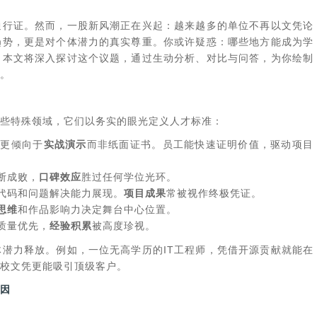
通行证。然而，一股新风潮正在兴起：越来越多的单位不再以文凭论
趋势，更是对个体潜力的真实尊重。你或许疑惑：哪些地方能成为学
？本文将深入探讨这个议题，通过生动分析、对比与问答，为你绘制
。
些特殊领域，它们以务实的眼光定义人才标准：
聘更倾向于
实战演示
而非纸面证书。员工能快速证明价值，驱动项目
断成败，
口碑效应
胜过任何学位光环。
际代码和问题解决能力展现。
项目成果
常被视作终极凭证。
思维
和作品影响力决定舞台中心位置。
质量优先，
经验积累
被高度珍视。
潜力释放。例如，一位无高学历的IT工程师，凭借开源贡献就能在
校文凭更能吸引顶级客户。
因