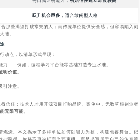
需自我证明能力，
初始信任建立难度较高
跃升机会巨多
，适合敢闯型人格
适合那些渴望打破常规的人；而传统单位提供安全感，但容易陷入刻
大陆。
途
行动点，以清单形式呈现：
能力——例如，编程学习平台能零基础打造专业水准。
证明价值
。
。
吸引注意。
。
赢得信任；技术人才用开源项目打响品牌。案例中，无数草根创业者
能无限可能
。
情燃烧。本文揭示了多样单位如何以能力为核，构建包容舞台。记
这些路径，你将不再被纸面光环束缚，而是书写属于自己的传奇篇