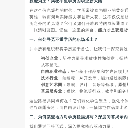
技能为王：揭秘不重学历的职业新大陆
在这个信息爆炸的时代，学历常被奉为职业的黄金
英雄，转而聚焦实际能力和创新火花。这不仅仅是
历之外的避风港？它们又如何开辟独特的成长通道
一张清晰蓝图。记住，这里的舞台，
能力才是硬通货
一、何处寻觅不重学历的职场乐土？
并非所有组织都将学历置于首位。让我们一探究竟这
初创企业
：新生力量寻求敏捷性和创意，招
从零起飞。
自由职业生态
：平台基于作品集和客户反馈判
技术行业
：如编程、AI开发等，能力通过实
创意艺术圈
：导演、设计、音乐等领域，
原创
基层服务业
：餐饮、物流等行业，效率和服务
这些路径共同点何在？它们弱化学位壁垒，强化个体
硅谷崭露头角；而自由设计师，一幅惊艳作品集比名
二、为何某些地方对学历轻描淡写？深度问答揭示内
我们通过问答形式，深入探究核心驱动力量：