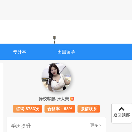
专升本
出国留学
成人初中文凭怎么提升学历
740
择校客服-张大美
V
成人大专学历提升多少钱
367
咨询:8783次
合格率：98%
微信联系
30岁怎么提升学历
218
返回顶部
成人大专学历提升报考流程详解：从报名条件到成功入学全指南
学历提升
更多 >