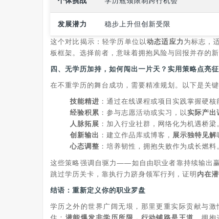
个体挑战
学历瓶颈限制跨行机会
发展潜力
稳步上升但创新受限
这个对比揭示：轻学历单位以
动态适应力
为标志，
板框架。选择前者，意味着拥抱风险与回报并存的新
四、无学历加持，如何闯出一片天？实用策略点亮征
在不重学历的舞台成功，需要精准规划。以下是关键
技能精进
：通过在线课程或项目实践掌握硬核
经验积累
：参与志愿活动或实习，以
实际产出
人脉拓展
：加入行业社群，网络化为机遇桥梁
创新输出
：建立作品库或博客，
展示独特见解
心态调整
：培养韧性，拥抱失败作为成长燃料
这些策略强调自驱力——如自由职业者靠持续输出
跳过学历关卡，靠执行力跻身领军行列，证明
内在潜
结语：重新定义你的职业罗盘
学历之外的世界广阔无垠，那里更重实际贡献与激
住：
潜能爆发非学历所限，行动铺路是王道
。拥抱