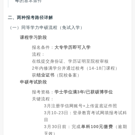
年
的基本条件
二、两种报考路径详解
（一）同等学力申硕流程（免试入学）
课程学习阶段
报名条件：
大专学历即可入学
流程：
在线提交身份证、学历证明至院校审核
2年内修满学分并通过校考（14-18门课程）
获
结业证书
（院校备案）
申硕考试阶段
报考资格：
学士学位满3年/已获硕博学位
关键流程：
3月注册学信网账号+上传蓝底证件照
3月10-23日：登录教育考试网填报考试科
目
3月30日前：完成
单科100元缴费
（逾期
无效）