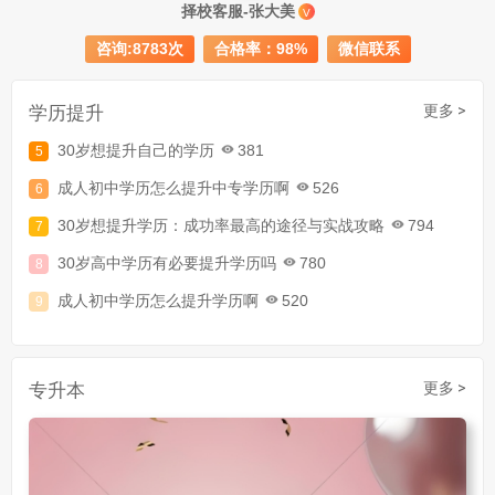
择校客服-张大美
V
成人大专学历提升多少钱
367
咨询:8783次
合格率：98%
微信联系
30岁怎么提升学历
218
成人大专学历提升报考流程详解：从报名条件到成功入学全指南
学历提升
更多 >
30岁想提升自己的学历
381
成人初中学历怎么提升中专学历啊
526
30岁想提升学历：成功率最高的途径与实战攻略
794
30岁高中学历有必要提升学历吗
780
成人初中学历怎么提升学历啊
520
30岁了初中毕业怎么提升学历
907
成人初中文凭怎么提升学历
740
专升本
更多 >
成人大专学历提升多少钱
367
30岁怎么提升学历
218
成人大专学历提升报考流程详解：从报名条件到成功入学全指南