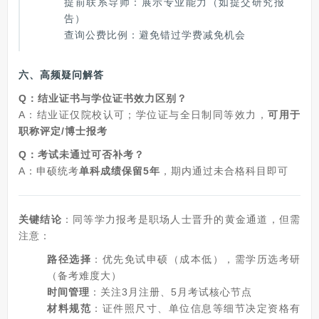
提前联系导师：展示专业能力（如提交研究报
告）
查询公费比例：避免错过学费减免机会
六、高频疑问解答
Q：结业证书与学位证书效力区别？
A：结业证仅院校认可；学位证与全日制同等效力，
可用于
职称评定/博士报考
Q：考试未通过可否补考？
A：申硕统考
单科成绩保留5年
，期内通过未合格科目即可
关键结论
：同等学力报考是职场人士晋升的黄金通道，但需
注意：
路径选择
：优先免试申硕（成本低），需学历选考研
（备考难度大）
时间管理
：关注3月注册、5月考试核心节点
材料规范
：证件照尺寸、单位信息等细节决定资格有