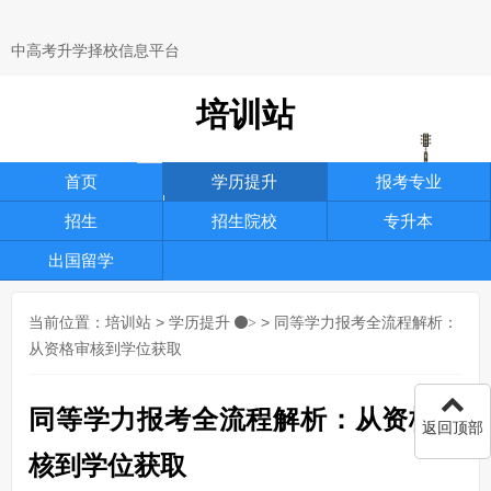
中高考升学择校信息平台
培训站
首页
学历提升
报考专业
招生
招生院校
专升本
出国留学
当前位置：
培训站
>
学历提升
> 同等学力报考全流程解析：
>
从资格审核到学位获取
同等学力报考全流程解析：从资格审
返回顶部
核到学位获取