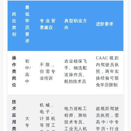
最
岗
低
位
学
专业背
典型职业方
进阶要求
类
历
景建议
向
别
要
求
操
CAAC视距
初
农业植保飞
作
不限，
内驾驶员执
中/
手、物流配
类
但需专
照，两年实
高
送操作员、
岗
业培训
操经验可豁
中
航拍技术员
位
免学历限制
技
机械、
术
电力巡检工
超视距驾驶
电子、
应
程师、测绘
员执照，需
大
计算机
用
技术专员、
高中/中专
专
等理工
类
工业无人机
学历+行业