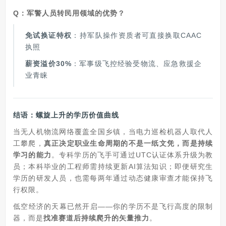
Q：军警人员转民用领域的优势？
免试换证特权
：持军队操作资质者可直接换取CAAC
执照
薪资溢价30%
：军事级飞控经验受物流、应急救援企
业青睐
结语：螺旋上升的学历价值曲线
当无人机物流网络覆盖全国乡镇，当电力巡检机器人取代人
工攀爬，
真正决定职业生命周期的不是一纸文凭，而是持续
学习的能力
。专科学历的飞手可通过UTC认证体系升级为教
员；本科毕业的工程师需持续更新AI算法知识；即便研究生
学历的研发人员，也需每两年通过动态健康审查才能保持飞
行权限。
低空经济的天幕已然开启——你的学历不是飞行高度的限制
器，而是
找准赛道后持续爬升的矢量推力
。