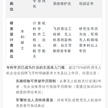
专业优
岗
系统维护员
培训证书
先
位
研
计算机
发
科学、
飞控算法工
研究生学历
本
设
软件工
程师、无人
为佳，军用
科/
计
程、自
机系统架构
无人机领域
硕
类
动化、
师、自主导
需本科以上
士
岗
航空航
航研发专家
学历
位
天
专科学历已成为行业的主流准入门槛
。超过75%的民用无人
机企业在招聘飞手时明确要求大专及以上学历。但需注意：
实操经验可突破学历限制
：从事无人机相关行业满2年
者，凭企业推荐信可免除学历限制（需通过加试30%
难度的理论考试）
军警转业人员特殊通道
：持有军队或警用无人机操作
资质者可免试换证