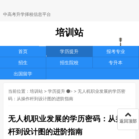
中高考升学择校信息平台
培训站
首页
学历提升
报考专业
招生
招生院校
专升本
出国留学
当前位置：
培训站
>
学历提升
> 无人机职业发展的学历密
>
码：从操作杆到设计图的进阶指南
无人机职业发展的学历密码：从操作
返回顶部
杆到设计图的进阶指南