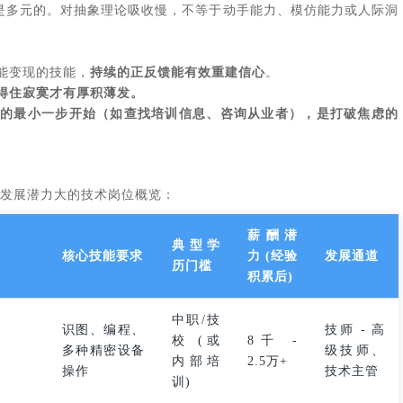
是多元的。对抽象理论吸收慢，不等于动手能力、模仿能力或人际洞
能变现的技能，
持续的正反馈能有效重建信心
。
得住寂寞才有厚积薄发。
及的最小一步开始（如查找培训信息、咨询从业者），是打破焦虑的
发展潜力大的技术岗位概览：
薪酬潜
典型学
核心技能要求
力 (经验
发展通道
历门槛
积累后)
中职/技
识图、编程、
技师 - 高
校 (或
8千 -
多种精密设备
级技师、
内部培
2.5万+
操作
技术主管
训)