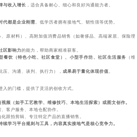
碑与收入增长
，适合具备耐心、细心和良好沟通能力者。
时代都是企业刚需
。低学历者拥有接地气、韧性强等优势。
备、原材料）、高附加值消费品销售（如奢侈品、高端家居、保险理
社区影响力
的能力，帮助商家精准获客。
型餐饮（特色小吃、社区食堂）、小型手作坊、社区生活服务
（维
抗压、沟通、谈判、执行力），
成果易于量化体现价值
。
进入的门槛，提供了灵活的创收方式。
短视频（如手工艺教学、维修技巧、本地生活探索）或图文创作。
营、客户服务、本地仓配协作。
地化跟拍剪辑、专注特定产品的直播销售。
持续学习平台规则与工具，内容真实接地气是核心竞争力。