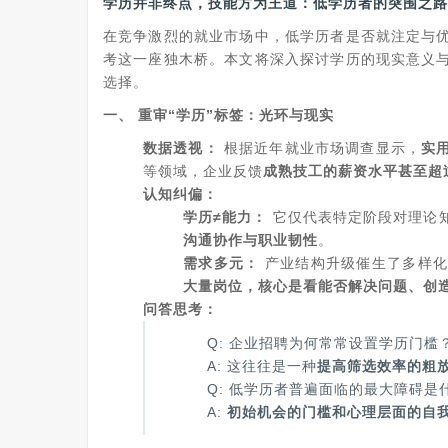
学历并非终点，技能方为王道：低学历者的突围之路
在竞争激烈的就业市场中，低学历者是否就注定与
考这一座独木桥。本文将深入探讨学历的现实意义
选择。
一、 重审“学历”标签：光环与现实
数据透视：
根据近年就业市场调查显示，
实
等领域，企业反馈
成熟技工的薪资水平甚至超
认知纠偏：
学历≠能力：
它仅代表特定阶段对理论
沟通协作与职业韧性
。
需求多元：
产业结构升级催生了多样化
大量岗位，核心是看能否解决问题、创
问答思考：
Q: 企业招聘为何常常设置学历门槛
A: 这往往是一种
提高筛选效率的粗
Q: 低学历者普遍面临的最大障碍是
A:
初始机会的门槛和心理层面的自