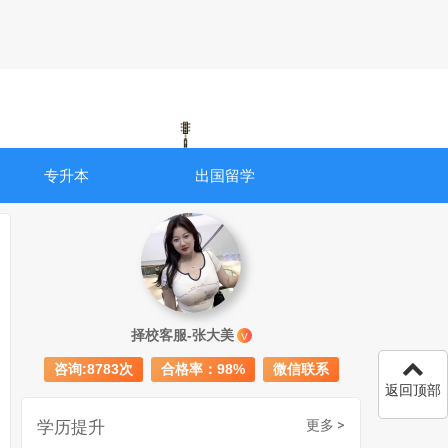
专升本
出国留学
成人初中文凭怎么提升学历
740
择校客服-张大美
V
成人大专学历提升多少钱
367
咨询:8783次
合格率：98%
微信联系
30岁怎么提升学历
218
返回顶部
成人大专学历提升报考流程详解：从报名条件到成功入学全指南
学历提升
更多 >