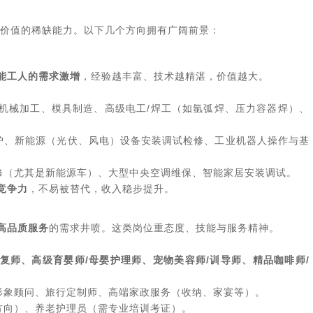
价值的稀缺能力。以下几个方向拥有广阔前景：
能工人的需求激增
，经验越丰富、技术越精湛，价值越大。
机械加工、模具制造、高级电工/焊工（如氩弧焊、压力容器焊）、
护、新能源（光伏、风电）设备安装调试检修、工业机器人操作与基
修（尤其是新能源车）、大型中央空调维保、智能家居安装调试。
竞争力
，不易被替代，收入稳步提升。
高品质服务
的需求井喷。这类岗位重态度、技能与服务精神。
康复师、高级育婴师/母婴护理师、宠物美容师/训导师、精品咖啡师/
形象顾问、旅行定制师、高端家政服务（收纳、家宴等）。
方向）、养老护理员（需专业培训考证）。