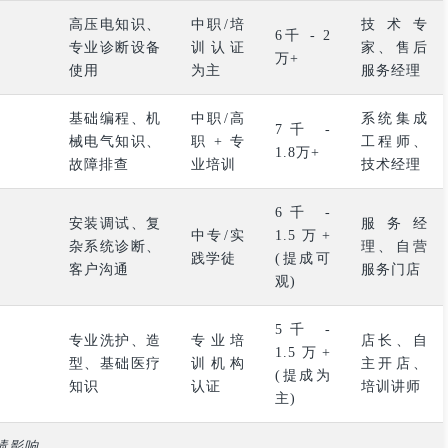
高压电知识、
中职/培
技术专
6千 - 2
专业诊断设备
训认证
家、售后
万+
使用
为主
服务经理
基础编程、机
中职/高
系统集成
7千 -
械电气知识、
职 + 专
工程师、
1.8万+
故障排查
业培训
技术经理
6千 -
安装调试、复
服务经
中专/实
1.5万+
杂系统诊断、
理、自营
践学徒
(提成可
客户沟通
服务门店
观)
5千 -
专业洗护、造
专业培
店长、自
1.5万+
型、基础医疗
训机构
主开店、
(提成为
知识
认证
培训讲师
主)
绩影响