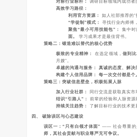
对标行业标杆：
调研目标领域内成功者
高效学习路径：
利用官方资源：
如人社部推荐的“
“学徒制”模式：
寻找行业内师傅
聚焦“最小可用技能包”：
集中时
面。
学习成果才是最佳背书。
策略二：锻造难以替代的核心优势
极致的专业精神：
在选定领域，
做到比
月嫂”。
卓越的沟通与服务：
真诚的态度、解决
构建个人信用品牌：
每一次交付都是个
策略三：突破信息壁垒，积极拓展人脉
加入行业社群：
同行交流是获取真实市
结识“引路人”：
前辈的经验和人脉资源
持续关注趋势：
了解目标行业的技术更
四、 破除误区与心态建设
误区一：“只有白领才体面”
—— 社会尊重
师，其社会贡献与职业尊严无可争议。