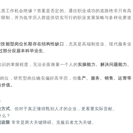
优质工作机会绝缘？答案是否定的。通往职业成功的道路绝非只有高
与限制，并为低学历人群提供切实可行的职业发展策略与多样化赛道
用技能型岗位长期存在结构性缺口
，尤其是高端制造业、现代服务业
过部分应届本科毕业生
。
知识的掌握程度，无法全面衡量一个人的
实操能力、解决问题能力、
岗位，研究型岗位确实偏好高学历，但
生产、服务、销售、运营等
造价值。
？
放方式
。但对于真正懂得甄别人才的企业，更看重实际贡献。
什么？
我设限
常常是两大关键障碍。克服后者尤为关键。