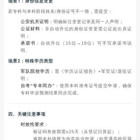
场景1：身份信息变更
若专科与本科阶段姓名/身份证号不一致，需提交：
公安机关证明
：明确标注变更记录及同一人声明；
公证材料
：非自动升位的身份证变更需公证处出具证
明；
承诺书
：自动升位（15位→18位）可手写承诺书说
明。
场景2：特殊学历类型
军队院校学历
：需《学历认证报告》+军官证/退役证
明；
自考“专本同办”
：使用本科准考证号提交申请，确保
专科毕业预测结果同步完成。
四、
关键注意事项
时效性要求
：
验证码有效期需≥25天（从登记日算起）；
逾期未补填视为放弃毕业申请（如普通高校应届