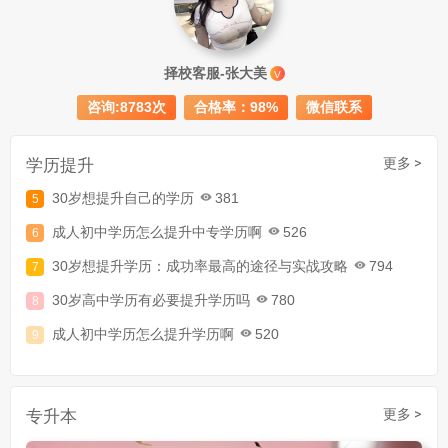
成人初中文凭怎么提升学历
740
择校客服-张大美
V
成人大专学历提升多少钱
367
咨询:8783次
合格率：98%
微信联系
30岁怎么提升学历
218
成人大专学历提升报考流程详解：从报名条件到成功入学全指南
学历提升
更多 >
30岁想提升自己的学历
381
成人初中学历怎么提升中专学历啊
526
30岁想提升学历：成功率最高的途径与实战攻略
794
30岁高中学历有必要提升学历吗
780
成人初中学历怎么提升学历啊
520
30岁了初中毕业怎么提升学历
907
成人初中文凭怎么提升学历
740
专升本
更多 >
成人大专学历提升多少钱
367