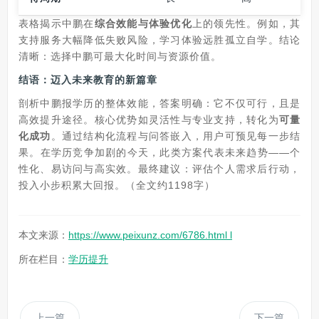
表格揭示中鹏在
综合效能与体验优化
上的领先性。例如，其
支持服务大幅降低失败风险，学习体验远胜孤立自学。结论
清晰：选择中鹏可最大化时间与资源价值。
结语：迈入未来教育的新篇章
剖析中鹏报学历的整体效能，答案明确：它不仅可行，且是
高效提升途径。核心优势如灵活性与专业支持，转化为
可量
化成功
。通过结构化流程与问答嵌入，用户可预见每一步结
果。在学历竞争加剧的今天，此类方案代表未来趋势——个
性化、易访问与高实效。最终建议：评估个人需求后行动，
投入小步积累大回报。（全文约1198字）
本文来源：
https://www.peixunz.com/6786.html l
所在栏目：
学历提升
上一篇
下一篇