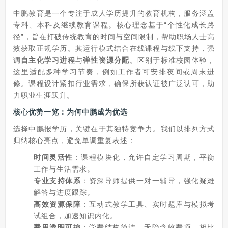
中鹏教育是一个专注于成人学历提升的教育机构，服务涵盖
专科、本科及继续教育课程。核心理念基于“个性化成长路
径”，旨在打破传统教育的时间与空间限制，帮助职场人士高
效获取正规学历。其运行模式结合在线课程与线下支持，强
调
自主化学习进程
与
弹性资源分配
。区别于标准校园体验，
这里适配多种学习节奏，例如工作者可安排夜间或周末进
修。课程设计紧扣行业需求，确保所获认证被广泛认可，助
力职业生涯跃升。
核心优势一览：为何中鹏成为优选
选择中鹏报学历，关键在于其独特竞争力。我们以排列方式
归纳核心亮点，避免单调重复表述：
时间灵活性
：课程模块化，允许自定学习周期，平衡
工作与生活需求。
专业支持体系
：资深导师提供一对一辅导，强化疑难
解答与进度跟踪。
高效资源保障
：互动式教学工具、实时题库与模拟考
试组合，加速知识内化。
费用透明可控
：学费结构简洁，无隐含收费项，相比