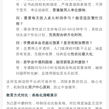
答：证书由授权机构颁发，严格遵循国家规范，可用
于晋升、考证或移民，
普遍被用人单位接纳
。
问：需要每天投入多久时间学习？能否适应繁忙日
程？
答：模块弹性设计支持每日30-60分钟学习，系统自
动生成个性化计划，
完美契合碎片化时间
。
问：学费成本会否超出预算？是否有附加费用？
答：总费用公开透明，入门级课程约数千元起，涵盖
所有资源。无额外收费，结构旨在
性价比最大化
。
问：若学业中遇到困难，能否获取及时援助？
答：专属顾问与24小时在线响应构成双重保障，确保
问题即时化解。反馈周期短至当天处理。
这些实例说明平台的可操作性，消除多数担忧点。核心在
于，机制强化
用户中心原则
，防止中途辍学。
教育方式对比：表格化清晰展示
为凸显中鹏特性，特制综合比较表格。对比维度涵盖主流学
历提升途径的特征差异。注意，我们避免品牌词提及，聚焦