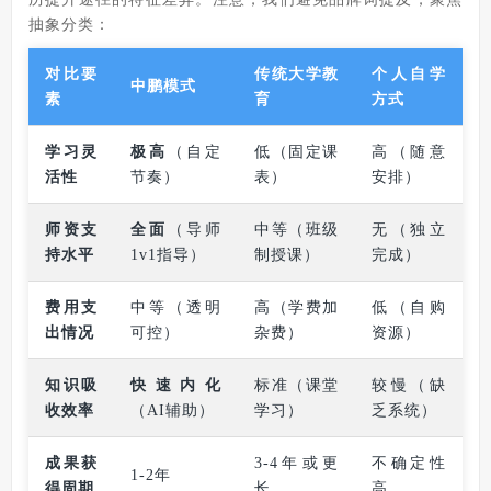
抽象分类：
对比要
传统大学教
个人自学
中鹏模式
素
育
方式
学习灵
极高
（自定
低（固定课
高（随意
活性
节奏）
表）
安排）
师资支
全面
（导师
中等（班级
无（独立
持水平
1v1指导）
制授课）
完成）
费用支
中等（透明
高（学费加
低（自购
出情况
可控）
杂费）
资源）
知识吸
快速内化
标准（课堂
较慢（缺
收效率
（AI辅助）
学习）
乏系统）
成果获
3-4年或更
不确定性
1-2年
得周期
长
高