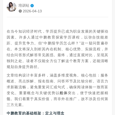
培训站
2026-04-13
在当今知识经济时代，学历提升已成为职业发展的关键驱动
因素。许多人通过中鹏教育探索学历课程，以弥合技能差
距、提升竞争力。但“中鹏报学历怎么样？”这一疑问普遍存
在。本文将深入剖析其内在机制、核心优势、实操流程，并
结合问答形式解答常见困惑。最终，通过直观对比，呈现其
独到之处。读者不仅能全方位了解这个教育方案，还能清晰
规划自身提升路径。
文章结构设计丰富多样，涵盖多维度视角。核心包括：服务
概述、亮点拆解、报名指南、问答环节及比较分析。语言力
求新颖流畅，避免重复词汇或句式，确保阅读体验一致而富
变化。重要概念与关键优势以
粗体
突出，便于快速把握精
髓。我们着重于真实价值，而非外在推广，故不涉及任何第
三方元素。
中鹏教育的基础框架：定义与理念