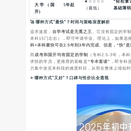
★☆☆☆☆
“轻松拿
大学 (国
5年起
（最低）
基础薄弱
开)
🚀 哪种方式“最快”？时间与策略深度解析
追求速度，‌
自学考试是无冕之王
‌。它没有固定的学
本科15门左右），即可申请毕业。理论上，如果选
科+本科最快可在2.5年到3年内完成
‌。‌
但是，“快”是
而‌
成考和国开均有固定的学制
‌（专科2.5-3年，本科
求快的学员，更推荐的策略是‌
“专本套读”
‌，即专
力集中攻克本科段的难度科目，从而在整体上缩短时
⭐ 哪种方式“又好”？口碑与性价比全透视