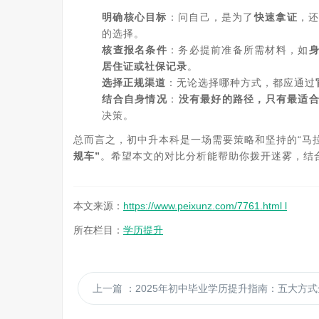
明确核心目标
‌：问自己，是为了‌
快速拿证
‌，
的选择。
核查报名条件
‌：务必提前准备所需材料，如‌
居住证或社保记录
‌。
选择正规渠道
‌：无论选择哪种方式，都应通过‌
结合自身情况
‌：‌
没有最好的路径，只有最适
决策。
总而言之，初中升本科是一场需要策略和坚持的“马拉
规车”
‌。希望本文的对比分析能帮助你拨开迷雾，结合
本文来源：
https://www.peixunz.com/7761.html l
所在栏目：
学历提升
上一篇
：2025年初中毕业学历提升指南：五大方式全面评测与口碑