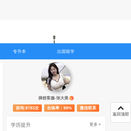
专升本
出国留学
成人初中文凭怎么提升学历
740
择校客服-张大美
V
成人大专学历提升多少钱
367
咨询:8783次
合格率：98%
微信联系
30岁怎么提升学历
218
返回顶部
成人大专学历提升报考流程详解：从报名条件到成功入学全指南
学历提升
更多 >