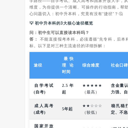
学路径——自学考试、成人高考和国家开放大学，从
维度，为你提供一个清晰、可操作的行动指南，帮
心问题切入：初中升本科，究竟有没有“捷径”？🤔
💡 初中升本科的3大核心途径概览
问：初中生可以直接读本科吗？
答：
‌ 不能直接报考本科，必须遵循“先专科，后
标。以下是对三种主流途径的详细拆解：
最快
途径
理论
综合难度
社会口碑
时间
自学考试
2.5年
★★★★★
含金量
(自考)
起
（最高）
力强、自
成人高考
★★☆☆☆
稳扎稳
5年起
(成考)
（较低）
定、不急
国家开放