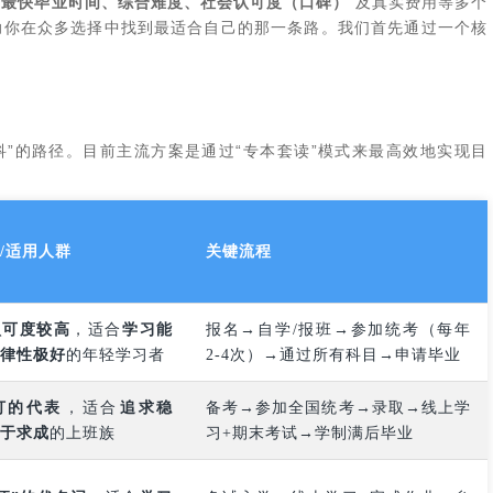
‌
最快毕业时间、综合难度、社会认可度（口碑）
‌ 及真实费用等多个
助你在众多选择中找到最适合自己的那一条路。我们首先通过一个核
本科”的路径。目前主流方案是通过“专本套读”模式来最高效地实现目
/适用人群
关键流程
认可度较高
‌，适合‌
学习能
报名→自学/报班→参加统考（每年
律性极好
‌的年轻学习者
2-4次）→通过所有科目→申请毕业
打的代表
‌，适合‌
追求稳
备考→参加全国统考→录取→线上学
于求成
‌的上班族
习+期末考试→学制满后毕业