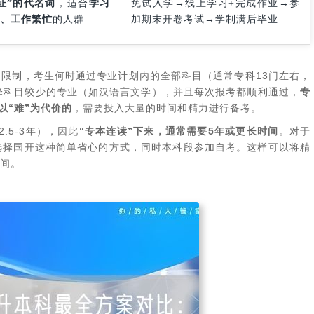
证”的代名词
‌，适合‌
学习
免试入学→线上学习+完成作业→参
、工作繁忙
‌的人群
加期末开卷考试→学制满后毕业
制限制，考生何时通过专业计划内的全部科目（通常专科13门左右，
择科目较少的专业（如汉语言文学），并且每次报考都顺利通过，‌
专
以“难”为代价的
‌，需要投入大量的时间和精力进行备考。
2.5-3年），因此‌
“专本连读”下来，通常需要5年或更长时间
‌。对于
科选择国开这种简单省心的方式，同时本科段参加自考。这样可以将精
间。