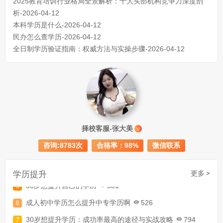
2025教育培训行业格局全景解析：十大头部机构竞争力深度剖
析-2026-04-12
本科学历是什么-2026-04-12
民办怎么查学历-2026-04-12
全日制学历验证指南：权威方法与实操步骤-2026-04-12
成人初中文凭怎么提升学历
740
成人大专学历提升多少钱
367
择校客服-张大美
V
30岁怎么提升学历
218
咨询:8783次
合格率：98%
微信联系
成人大专学历提升报考流程详解：从报名条件到成功入学全指南
学历提升
更多 >
30岁想提升自己的学历
381
成人初中学历怎么提升中专学历啊
526
30岁想提升学历：成功率最高的途径与实战攻略
794