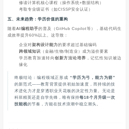
修读计算机核心课程（操作系统+数据结构）
考取专业级证书（如CISSP安全认证）
五、未来趋势：学历价值的重构
随着
AI编程助手
的普及（GitHub Copilot等），基础代码生
成效率提升60%以上。这导致：
企业对
架构设计能力
的要求超过基础编码
跨领域知识
（金融/生物/制造业）成为溢价要素
学历教育加速转向
创新方法论培养
，记忆性知识被边
缘化
终极结论：编程领域正形成
“学历为弓，能力为箭”
的新范式——教育背景提供初始加速度，而持续的技
术进化力才是穿透职业天花板的决定性力量。无论是
科班精英还是自学先锋，唯有保持
每18个月升级一次
技能栈
的节奏，方能在技术浪潮中稳立潮头。