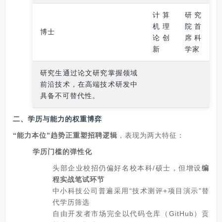
计算
研究
机理
院首
博士
论创
席科
新
学家
研究生通过论文研究掌握领域
前沿技术，在高端技术研发中
具备不可替代性。
二、学历与能力的权重博弈
“能力本位”趋势正重塑招聘逻辑
，表现为两大特征：
学历门槛的弹性化
头部企业校招仍偏好名校本科/硕士，但增设
编
程实战笔试环节
中小科技公司普遍采用“技术测评+项目演示”替
代学历筛选
自由开发者市场完全以代码仓库（GitHub）贡