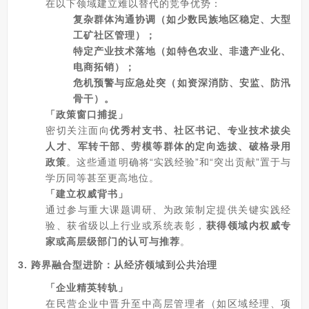
在以下领域建立难以替代的竞争优势：
复杂群体沟通协调（如少数民族地区稳定、大型
工矿社区管理）；
特定产业技术落地（如特色农业、非遗产业化、
电商拓销）；
危机预警与应急处突（如资深消防、安监、防汛
骨干）。
「政策窗口捕捉」
密切关注面向
优秀村支书、社区书记、专业技术拔尖
人才、军转干部、劳模等群体的定向选拔、破格录用
政策
。这些通道明确将“实践经验”和“突出贡献”置于与
学历同等甚至更高地位。
「建立权威背书」
通过参与重大课题调研、为政策制定提供关键实践经
验、获省级以上行业或系统表彰，
获得领域内权威专
家或高层级部门的认可与推荐
。
3. 跨界融合型进阶：从经济领域到公共治理
「企业精英转轨」
在民营企业中晋升至中高层管理者（如区域经理、项