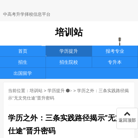
中高考升学择校信息平台
培训站
首页
学历提升
报考专业
招生
招生院校
专升本
出国留学
当前位置：
培训站
>
学历提升
> 学历之外：三条实践路径揭
>
示“无文凭仕途”晋升密码
学历之外：三条实践路径揭示“无文凭
返回顶部
仕途”晋升密码