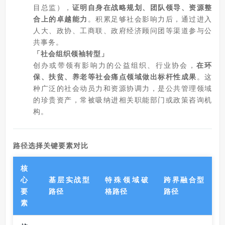
目总监），
证明自身在战略规划、团队领导、资源整
合上的卓越能力
。积累足够社会影响力后，通过进入
人大、政协、工商联、政府经济顾问团等渠道参与公
共事务。
「社会组织领袖转型」
创办或带领有影响力的公益组织、行业协会，
在环
保、扶贫、养老等社会痛点领域做出标杆性成果
。这
种广泛的社会动员力和资源协调力，是公共管理领域
的珍贵资产，常被吸纳进相关职能部门或政策咨询机
构。
路径选择关键要素对比
核
心
基层实战型
特殊领域破
跨界融合型
要
路径
格路径
路径
素