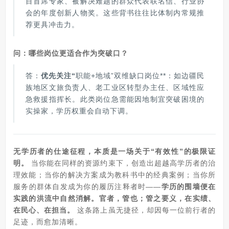
目首席专家、被解决难题的群众代表联名信、行业协
会的年度创新人物奖。这些背书往往比体制内常规推
荐更具冲击力。
问：哪些岗位更适合作为突破口？
答：
优先关注“
职能+地域”双维缺口岗位**：如边疆民
族地区文旅负责人、老工业区转型办主任、区域性应
急救援指挥长。此类岗位急需能因地制宜突破困境的
实操家，学历权重会自动下调。
无学历者的仕途征程，本质是一场关于“有效性”的极限证
明。
当你能在同样的资源约束下，创造出超越高学历者的治
理效能；当你的解决方案成为教科书中的经典案例；当你所
服务的群体自发成为你的履历注释者时——
学历的围墙便在
实践的洪流中自然消解。官者，管也；管之要义，在实绩、
在民心、在担当。
这条路上虽无捷径，却因每一位前行者的
足迹，而愈加清晰。