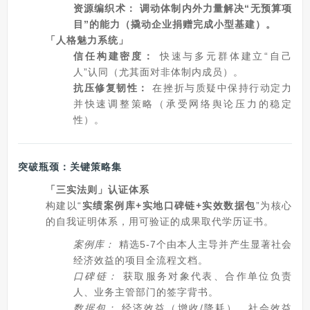
资源编织术：
调动体制内外力量解决“无预算项
目”的能力（撬动企业捐赠完成小型基建）。
「人格魅力系统」
信任构建密度：
快速与多元群体建立“自己
人”认同（尤其面对非体制内成员）。
抗压修复韧性：
在挫折与质疑中保持行动定力
并快速调整策略（承受网络舆论压力的稳定
性）。
突破瓶颈：关键策略集
「三实法则」认证体系
构建以“
实绩案例库+实地口碑链+实效数据包
”为核心
的自我证明体系，用可验证的成果取代学历证书。
案例库：
精选5-7个由本人主导并产生显著社会
经济效益的项目全流程文档。
口碑链：
获取服务对象代表、合作单位负责
人、业务主管部门的签字背书。
数据包：
经济效益（增收/降耗）、社会效益