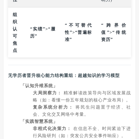
组
织
“不可替代
“跨界价
认
“实绩”>“履
性”>“普遍标
值”>“传统
可
历”
准”
资历”
焦
点
无学历者晋升核心能力结构重组：超越知识的学习模型
「认知升维系统」
大局洞察力：
精准解读政策导向与区域发展战
略（如：看懂一份五年规划的核心产业布局）。
复杂系统分析力：
将民生问题置于经济、社
会、文化交叉网络中考量。
「实践智慧系统」
非程式化决策力：
在信息不全、时间紧迫下进
行风险研判（如：突发公共安全事件响应）。