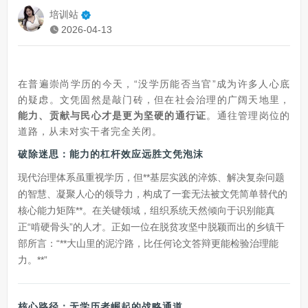
培训站
2026-04-13
在普遍崇尚学历的今天，“没学历能否当官”成为许多人心底
的疑虑。文凭固然是敲门砖，但在社会治理的广阔天地里，
能力、贡献与民心才是更为坚硬的通行证
。通往管理岗位的
道路，从未对实干者完全关闭。
破除迷思：能力的杠杆效应远胜文凭泡沫
现代治理体系虽重视学历，但**基层实践的淬炼、解决复杂问题
的智慧、凝聚人心的领导力，构成了一套无法被文凭简单替代的
核心能力矩阵**。在关键领域，组织系统天然倾向于识别能真
正“啃硬骨头”的人才。正如一位在脱贫攻坚中脱颖而出的乡镇干
部所言：“**大山里的泥泞路，比任何论文答辩更能检验治理能
力。**”
核心路径：无学历者崛起的战略通道