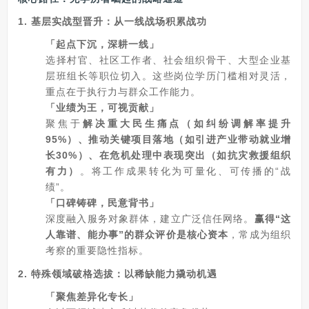
1. 基层实战型晋升：从一线战场积累战功
「起点下沉，深耕一线」
选择村官、社区工作者、社会组织骨干、大型企业基
层班组长等职位切入。这些岗位学历门槛相对灵活，
重点在于执行力与群众工作能力。
「业绩为王，可视贡献」
聚焦于
解决重大民生痛点（如纠纷调解率提升
95%）、推动关键项目落地（如引进产业带动就业增
长30%）、在危机处理中表现突出（如抗灾救援组织
有力）
。将工作成果转化为可量化、可传播的“战
绩”。
「口碑铸碑，民意背书」
深度融入服务对象群体，建立广泛信任网络。
赢得“这
人靠谱、能办事”的群众评价是核心资本
，常成为组织
考察的重要隐性指标。
2. 特殊领域破格选拔：以稀缺能力撬动机遇
「聚焦差异化专长」