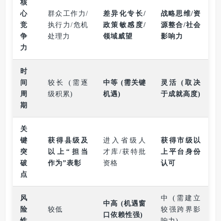
核
心
群众工作力/
差异化专长/
战略思维/资
竞
执行力/危机
政策敏感度/
源整合/社会
争
处理力
领域威望
影响力
力
时
间
较长 (需逐
中等 (需关键
灵活 (取决
周
级积累)
机遇)
于成就高度)
期
关
键
获得县级及
进入省级人
获得市级以
突
以上“担当
才库/获特批
上平台身份
破
作为”表彰
资格
认可
点
风
中 (需建立
中高 (机遇窗
险
较低
较强跨界影
口依赖性强)
性
响力)