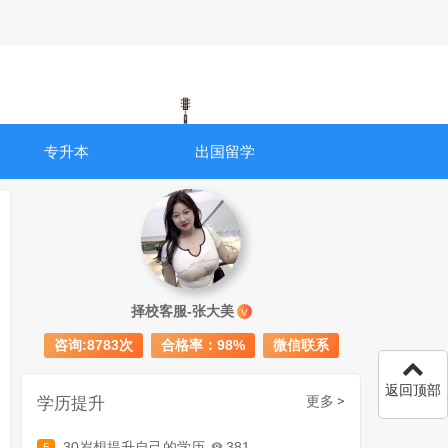
专升本
出国留学
成人初中文凭怎么提升学历
740
择校客服-张大美
V
成人大专学历提升多少钱
367
咨询:8783次
合格率：98%
微信联系
30岁怎么提升学历
218
返回顶部
成人大专学历提升报考流程详解：从报名条件到成功入学全指南
学历提升
更多 >
30岁想提升自己的学历
381