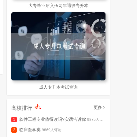
大专毕业后入伍两年退役专升本
成人专升本考试查询
高校排行
更多 >
软件工程专业值得读吗?实话告诉你
9875人评论
临床医学类
9869人评论