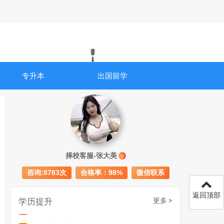
专升本
出国留学
成人初中文凭怎么提升学历
740
择校客服-张大美
V
成人大专学历提升多少钱
367
咨询:8783次
合格率：98%
微信联系
30岁怎么提升学历
218
返回顶部
学历提升
更多 >
成人大专学历提升报考流程详解：从报名条件到成功入学全指南
30岁想提升自己的学历
381