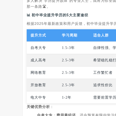
多人解决"学历提升故障"的专业人士，我将为你全
那一条路🛣️。
📊 初中毕业提升学历的5大主要途径
根据2025年最新政策和用户反馈，初中毕业提升学
提升方式
学习周期
适合人群
自考大专
1.5-3年
自律性强、
成人高考
2.5-3年
希望稳扎稳
网络教育
2.5-3年
工作繁忙者
开放教育
2.5-3年
追求性价比
电大中专
1-2年
需要前置学
关键优势分析
‌：
自考大专
‌：‌
费用最经济
‌，适合预算有限但学