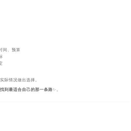
时间、预算
标
定
身实际情况做出选择。
找到最适合自己的那一条路
‌✨。