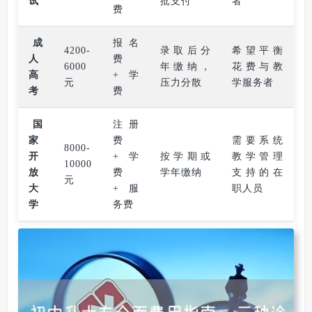
试
批支付
者
费
成
报名
4200-
录取后分
希望平衡
人
费
6000
年缴纳，
花费与教
高
+学
元
压力分散
学服务者
考
费
国
注册
家
费
需要系统
8000-
开
+学
按学期或
教学管理
10000
放
费
学年缴纳
支持的在
元
大
+服
职人员
学
务费