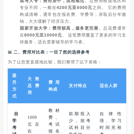
成考大专：费用居中，流程规范
‌。总费用根据地区和
专业不同，一般在‌
4200元至6000元
‌之间。 它的费用
构成清晰，通常包含报名费、学费等，录取后分年缴
纳，大大缓解了经济压力。
国家开放大学：费用较高，服务更完善
‌。总花费通常
在‌
8000元至10000元
‌。 这笔费用覆盖了更多的学习支
持服务，适合需要辅导的学习者。
📊 二、费用对比表：一目了然的选择参考
为了让您更直观地比较，我们整理了以下表格：
提
大致
升
费用
总费
支付特点
适合人群
方
构成
用
式
教材
自
前期投入
自律性
1000
费、
学
少，按考
强、学习
元左
考试
考
试科目分
时间充裕
右
报名