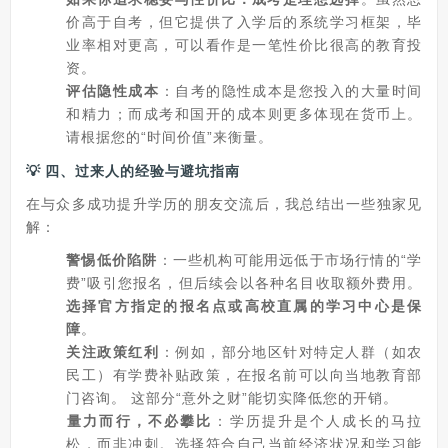
价高于自考，但它提供了入学后的系统学习框架，毕
业率相对更高，可以看作是一笔性价比很高的教育投
资。
评估隐性成本
‌：自考的隐性成本是您投入的大量时间
和精力；而成考和国开的成本则更多体现在货币上。
请根据您的“时间价值”来衡量。
💡 四、过来人的经验与避坑指南
在与众多成功提升学历的朋友交流后，我总结出一些独家见
解：
警惕低价陷阱
‌：一些机构可能用远低于市场行情的“学
费”吸引您报名，但后续会以各种名目收取额外费用。‌
选择官方指定的报名点或高校直属的学习中心是保
障
‌。
关注政策红利
‌：例如，部分地区针对特定人群（如农
民工）有学费补贴政策，在报名前可以向当地教育部
门咨询。 这部分“意外之财”能切实降低您的开销。
量力而行，不必攀比
‌：学历提升是个人成长的马拉
松，而非冲刺。选择符合自己当前经济状况和学习能